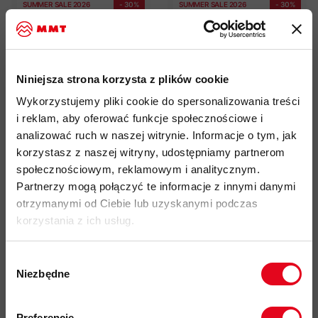
SUMMER SALE 2026
- 30%
SUMMER SALE 2026
- 30%
Niniejsza strona korzysta z plików cookie
Wykorzystujemy pliki cookie do spersonalizowania treści
i reklam, aby oferować funkcje społecznościowe i
analizować ruch w naszej witrynie. Informacje o tym, jak
Skarpety Mammut Trail
Skarpety Mammut Hiking
korzystasz z naszej witryny, udostępniamy partnerom
Running Lightweight
Full Cushion Quarter
społecznościowym, reklamowym i analitycznym.
Merino Crew Socks
Socks
Partnerzy mogą połączyć te informacje z innymi danymi
69,00 zł
55,00 zł
otrzymanymi od Ciebie lub uzyskanymi podczas
99,00 zł
79,00 zł
korzystania z ich usług.
Wybór
Outlet
- 35%
SUMMER SALE 2026
- 30%
Niezbędne
zgody
Zapisz się do naszego newslettera i
odbierz
70zł rabatu
przy zakupach na
Preferencje