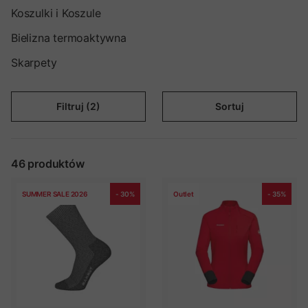
produkty przeznaczone są dla pań.
Koszulki i Koszule
Bielizna termoaktywna
Skarpety
Filtruj (2)
Sortuj
46
produktów
SUMMER SALE 2026
- 30%
Outlet
- 35%