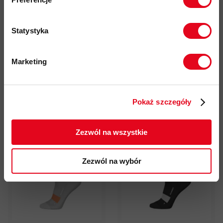
kwotę powyżej 500zł ✂️
Statystyka
Skarpety Mammut All-
Skarpety Mammut All-
Marketing
Mountain Targeted
Mountain Targeted
Twoje dane będą przetwarzane
Cushion Quarter Socks
Cushion Quarter Socks
zgodnie z Polityką prywatności.
51,00 zł
62,00 zł
Pokaż szczegóły
79,00 zł
89,00 zł
ZAPISUJĘ SIĘ
Zezwól na wszystkie
Outlet
- 35%
SUMMER SALE 2026
- 30%
Zezwól na wybór