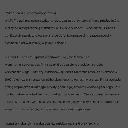
Poznaj nasze renomowane marki
W MMT stawiamy na sprawdzone rozwiązania od światowej klasy producentów,
którzy od lat wyznaczają standardy w świecie outdooru i wspinaczki. Każda z
poniższych marek to gwarancja jakości, funkcjonalności i niezawodności –
niezależnie od warunków, w jakich działasz.
Mammut - odzież i sprzęt wspinaczkowy ze Szwajcarii
Mammut to szwajcarska firma specjalizująca się w produkcji sprzętu
wspinaczkowego i odzieży outdoorowej. Marka Mammut została stworzona w
1862 roku i dzisiaj należy do najbardziej renomowanych w branży. Firma posiada
ofertę wyposażenia każdego turysty górskiego, zarówno wysokogórskiego, jak i
osoby preferującej trekking w dowolnej intensywności. Ciepła odzież, akcesoria,
sprzęt wspinaczkowy – u nas znajdziesz największy asortyment produktów marki
Mammut - wszystko to, co związane z wyprawami górskimi.
Norrøna - skandynawska odzież outdoorowa z Gore-Tex Pro