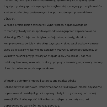
turystyczny, który sprosta wymaganiom najbardziej wymagających użytkowników
– od amatorów długodystansowych tras po zawodowych przewodników
górskich.
W naszej ofercie znajdziesz szeroki wybór sprzętu dopasowanego do
różnorodnych aktywności sportowych: od trekkingu przez wspinaczkę aż po
skitouring. Wyróżniają nas nie tylko profesjonalne produkty, ale także
kompleksowe podejście – jako sklep turystyczny, sklep wspinaczkowy, a nawet
sklep alpinistyczny w jednym, dostarczamy wszystko, czego potrzebujesz, by
wyruszyć na szlak przygotowany od stóp do głów. Znajdziesz u nas m.in.
detektory lawinowe, kaski, raki, czekany, przyrządy asekuracyjne, śpiwory termosy
i inne niezbędne akcesoria wspinaczkowe.
Wygodne buty trekkingowe i sprawdzona odzież górska
Solidne buty wspinaczkowe, techniczne spodnie trekkingowe, plecaki turystyczne
dopasowane do każdej długości wyprawy – to tylko część naszej codziennej
selekcji. W roli sklepu podróżnika dbamy o najlepsze produkty - odzież
dopasowaną do warunków i na każdą pogodę.