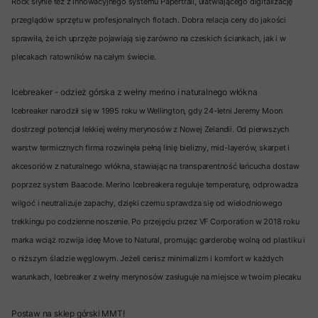
Rock słynie też z innowacyjnego systemu Papertrail, ułatwiającego digitalizację
przeglądów sprzętu w profesjonalnych flotach. Dobra relacja ceny do jakości
sprawiła, że ich uprzęże pojawiają się zarówno na czeskich ściankach, jak i w
plecakach ratowników na całym świecie.
Icebreaker - odzież górska z wełny merino i naturalnego włókna
Icebreaker narodził się w 1995 roku w Wellington, gdy 24-letni Jeremy Moon
dostrzegł potencjał lekkiej wełny merynosów z Nowej Zelandii. Od pierwszych
warstw termicznych firma rozwinęła pełną linię bielizny, mid-layerów, skarpet i
akcesoriów z naturalnego włókna, stawiając na transparentność łańcucha dostaw
poprzez system Baacode. Merino Icebreakera reguluje temperaturę, odprowadza
wilgoć i neutralizuje zapachy, dzięki czemu sprawdza się od wielodniowego
trekkingu po codzienne noszenie. Po przejęciu przez VF Corporation w 2018 roku
marka wciąż rozwija ideę Move to Natural, promując garderobę wolną od plastiku i
o niższym śladzie węglowym. Jeżeli cenisz minimalizm i komfort w każdych
warunkach, Icebreaker z wełny merynosów zasługuje na miejsce w twoim plecaku
Postaw na sklep górski MMT!