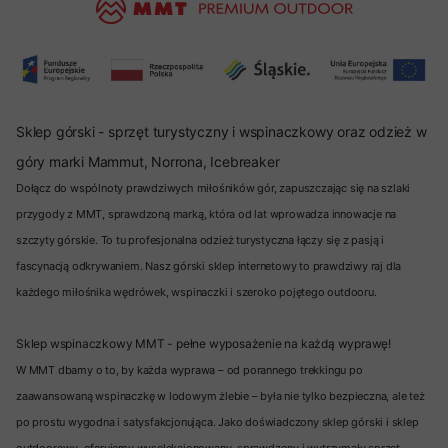
Sklep górski - sprzęt turystyczny i wspinaczkowy oraz odzież w
góry marki Mammut, Norrona, Icebreaker
Dołącz do wspólnoty prawdziwych miłośników gór, zapuszczając się na szlaki
przygody z MMT, sprawdzoną marką, która od lat wprowadza innowacje na
szczyty górskie. To tu profesjonalna odzież turystyczna łączy się z pasją i
fascynacją odkrywaniem. Nasz górski sklep internetowy to prawdziwy raj dla
każdego miłośnika wędrówek, wspinaczki i szeroko pojętego outdooru.
Sklep wspinaczkowy MMT - pełne wyposażenie na każdą wyprawę!
W MMT dbamy o to, by każda wyprawa – od porannego trekkingu po
zaawansowaną wspinaczkę w lodowym żlebie – była nie tylko bezpieczna, ale też
po prostu wygodna i satysfakcjonująca. Jako doświadczony sklep górski i sklep
outdoorowy, oferujemy wyselekcjonowany, sprawdzony i wytrzymały sprzęt