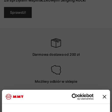
Ze sprzętem wspinaczkowym Singing Rock!
Sprawdź!
Darmowa dostawa od 200 zł
Możliwy odbiór w sklepie
Profesjonalna pomoc