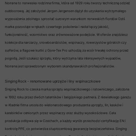
Norrøna to norweska rodzinna firma, która od 1929 roku tworzy techniczną odzież
outdoorową. Jej założyciel Jørgen Jørgensen dążył do uzyskania wytrzymałego
wyposażenia zdolnego sprostać surowym warunkom norweskich fiordów Dziś
marka pozostaje w rękach czwartego pokolenia i nadal łączy jakość,
funkcjonalność, wzornictwo oraz zrównoważone podejście. W ofercie znajdziesz
kolekcje dla narciarzy, snowboardzistów, wspinaczy, rowerzystów górskich czy
surferów, a flagowe kurtki z Gore-Tex Pro uchodzą za wzór trwałej ochrony przed
pogodą. Jeśli szukasz sprzętu, który wytrzyma lata intensywnych wypadów,
Norrøna jest sprawdzonym wyborem skandynawskich profesjonalistów.
Singing Rock - renomowane uprzęże i liny wspinaczkowe
Singing Rock to czeska marka sprzętu wspinaczkowego i ratowniczego, założona
w 1992 roku przez dwóch taterników i belgijskiego partnera. Z niewielkiego garażu
w Kladnie firma urosła do wielonarodowego producenta uprzęży, lin, kasków i
karabinków cenionych przez wspinaczy oraz służby wysokościowe. Cała
produkcja odbywa się w Czechach, a każdy wyrób przechodzi certyfikację EN i
kontrolę PPE, co potwierdza stuprocentową gwarancję bezpieczeństwa. Singing