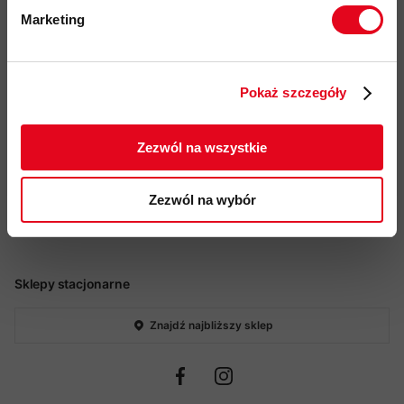
Zwroty, wymiany i reklamacje
Marketing
Regulamin sklepu
Twoje dane będą przetwarzane
Dofinansowanie Unii
zgodnie z Polityką prywatności.
Europejskiej
Pokaż szczegóły
Polityka prywatności
ZAPISUJĘ SIĘ
Kody rabatowe i promocje
Zezwól na wszystkie
Kariera
Zakupy hurtowe
Zezwól na wybór
"Bez śladu" Black Yak 2026
Regulamin
Sklepy stacjonarne
Znajdź najbliższy sklep