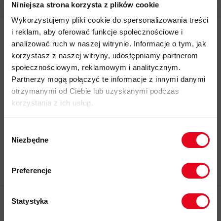
Niniejsza strona korzysta z plików cookie
Wykorzystujemy pliki cookie do spersonalizowania treści
i reklam, aby oferować funkcje społecznościowe i
Zapisz się do Newslettera
analizować ruch w naszej witrynie. Informacje o tym, jak
korzystasz z naszej witryny, udostępniamy partnerom
społecznościowym, reklamowym i analitycznym.
Twój e-mail
Partnerzy mogą połączyć te informacje z innymi danymi
otrzymanymi od Ciebie lub uzyskanymi podczas
korzystania z ich usług.
Korzystając z formularza, zgadzasz się na
Polityka
przechowywanie i przetwarzanie twoich danych przez
prywatności
witrynę.
Wybór
Niezbędne
zgody
Zapisz się
Zapisz się do naszego newslettera i
odbierz
70zł rabatu
przy zakupach na
Preferencje
kwotę powyżej 500zł ✂️
Statystyka
Pytania i odpowiedzi
O nas