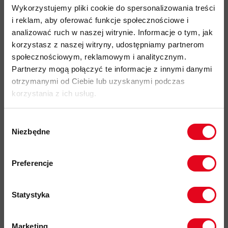
Numer telefonu
Wykorzystujemy pliki cookie do spersonalizowania treści
451 637 357
i reklam, aby oferować funkcje społecznościowe i
analizować ruch w naszej witrynie. Informacje o tym, jak
Dane fimy
korzystasz z naszej witryny, udostępniamy partnerom
Uni-Sport Sp. z o.o.
społecznościowym, reklamowym i analitycznym.
ul. Kędzierzyńska 17B
Partnerzy mogą połączyć te informacje z innymi danymi
41-902 Bytom
otrzymanymi od Ciebie lub uzyskanymi podczas
korzystania z ich usług.
NIP
954-265-09-11
Wybór
Niezbędne
REGON
zgody
241009075
Zapisz się do naszego newslettera i
odbierz
70zł rabatu
przy zakupach na
Preferencje
Numer wpisu do KRS
kwotę powyżej 500zł ✂️
0000312914
Statystyka
Konto bankowe
72 1050 1214 1000 0090 3105 1601
Marketing