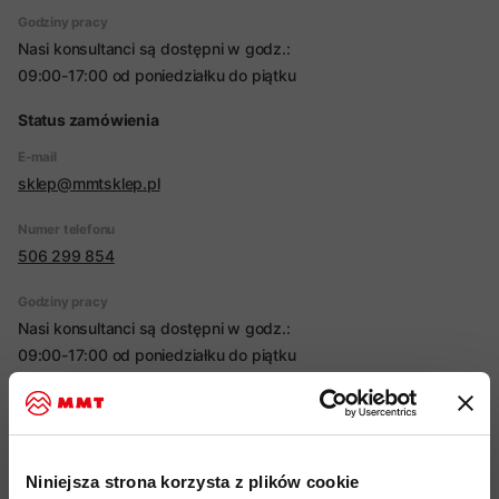
Godziny pracy
Nasi konsultanci są dostępni w godz.:
09:00-17:00 od poniedziałku do piątku
Status zamówienia
E-mail
sklep@mmtsklep.pl
Numer telefonu
506 299 854
Godziny pracy
Nasi konsultanci są dostępni w godz.:
09:00-17:00 od poniedziałku do piątku
Reklamacje
E-mail
reklamacje@uni-sport.pl
Niniejsza strona korzysta z plików cookie