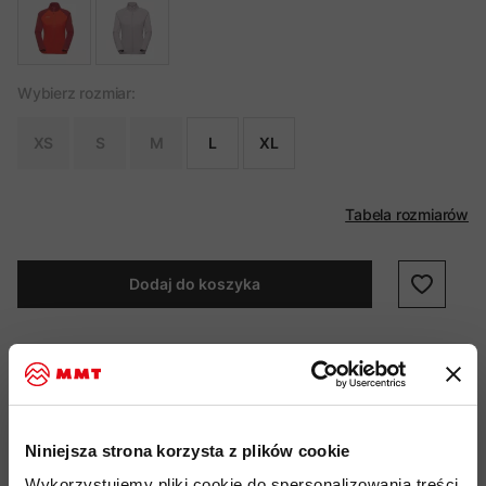
Wybierz rozmiar:
XS
S
M
L
XL
Tabela rozmiarów
Dodaj do koszyka
Aconcagua ML Jacket Women to klasyczny polar do sportowego
stylu życia. Teraz, w kolejnej generacji dzięki lepszej wydajności i
elastyczności sprawdza się podczas wypraw, długich i krótkich
Niniejsza strona korzysta z plików cookie
przygód na świeżym powietrzu, a także nadaje się do
Wykorzystujemy pliki cookie do spersonalizowania treści