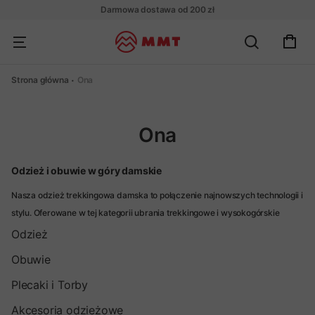
Darmowa dostawa od 200 zł
Strona główna
Ona
Ona
Odzież i obuwie w góry damskie
Nasza odzież trekkingowa damska to połączenie najnowszych technologii i
stylu. Oferowane w tej kategorii ubrania trekkingowe i wysokogórskie
zapewnią Ci komfort termiczny w każdych warunkach. Oferujemy damską
Odzież
odzież turystyczną na każdą pogodę.
Obuwie
Plecaki i Torby
Akcesoria odzieżowe