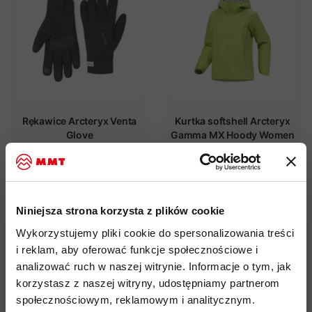
Rękawice Arcteryx Venta
Kurtka softshell Arcteryx
Glove
Gamma MX Hoody Women
322,00 zł
1 614,00 zł
379,00 zł
1 899,00 zł
Niniejsza strona korzysta z plików cookie
SUMMER SALE 2026
- 15%
SUMMER SALE 2026
- 15%
Wykorzystujemy pliki cookie do spersonalizowania treści
i reklam, aby oferować funkcje społecznościowe i
analizować ruch w naszej witrynie. Informacje o tym, jak
korzystasz z naszej witryny, udostępniamy partnerom
społecznościowym, reklamowym i analitycznym.