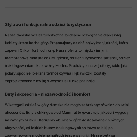
Stylowa i funkcjonalna odzież turystyczna
Nasza damska odzież turystyczna to idealne rozwiązanie dla każdej
kobiety, która kocha góry. Proponujemy odzież najwyższej jakości, która
zapewni Ci komfort i ochronę. Nasza oferta to między innymi:
membranowa damska odzież górska,
odzież turystyczna softshell,
odzież
trekkingowa damska z wełny Merino.
Produkty z naszej oferty, takie jak:
polary, spodnie, bielizna termoaktywna i rękawiczki, zostały
zaprojektowane z myślą o wygodzie i funkcjonalności.
Buty i akcesoria – niezawodność i komfort
W kategorii odzież w góry damska nie mogło zabraknąć również obuwia i
akcesoriów. Buty trekkingowe od Mammut to gwarancja jakości i wygody
na każdym szlaku. Oferujemy obuwie w góry dostosowane do różnych
aktywności, od lekkich butów trekkingowych na łatwe szlaki, po
zaawansowane modele na najtrudniejsze warunki. Nasze buty są