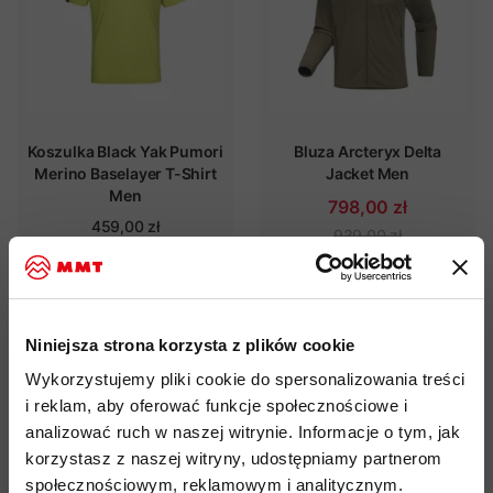
Koszulka Black Yak Pumori
Bluza Arcteryx Delta
Merino Baselayer T-Shirt
Jacket Men
Men
798,00 zł
459,00 zł
939,00 zł
SUMMER SALE 2026
- 20%
SUMMER SALE 2026
- 20%
Niniejsza strona korzysta z plików cookie
Wykorzystujemy pliki cookie do spersonalizowania treści
i reklam, aby oferować funkcje społecznościowe i
analizować ruch w naszej witrynie. Informacje o tym, jak
korzystasz z naszej witryny, udostępniamy partnerom
społecznościowym, reklamowym i analitycznym.