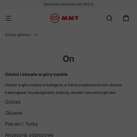
Darmowa dostawa od 200 zł
Strona główna
On
On
Odzież i obuwie w góry męskie
Odzież w góry męska to kategoria, w której znajdziesz liczne ubrania
trekkingowe i wysokogórskie, bieliznę, obuwie i akcesoria górskie
najwyższej jakości. Naszą odzież górską tworzymy dla wszystkich, którzy
Odzież
pragną cieszyć się przygodami na świeżym powietrzu w sposób
Obuwie
bezpieczny, z zachowaniem najwyższego poziomu komfortu.
Plecaki i Torby
Akcesoria odzieżowe