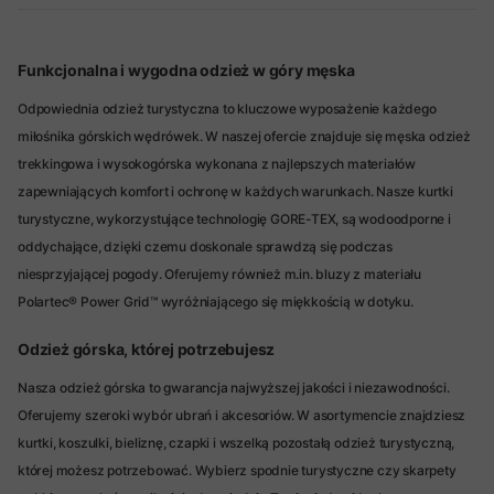
Funkcjonalna i wygodna odzież w góry męska
Odpowiednia odzież turystyczna to kluczowe wyposażenie każdego
miłośnika górskich wędrówek. W naszej ofercie znajduje się męska odzież
trekkingowa i wysokogórska wykonana z najlepszych materiałów
zapewniających komfort i ochronę w każdych warunkach. Nasze kurtki
turystyczne, wykorzystujące technologię GORE-TEX, są wodoodporne i
oddychające, dzięki czemu doskonale sprawdzą się podczas
niesprzyjającej pogody. Oferujemy również m.in. bluzy z materiału
Polartec® Power Grid™ wyróżniającego się miękkością w dotyku.
Odzież górska, której potrzebujesz
Nasza odzież górska to gwarancja najwyższej jakości i niezawodności.
Oferujemy szeroki wybór ubrań i akcesoriów. W asortymencie znajdziesz
kurtki, koszulki, bieliznę, czapki i wszelką pozostałą odzież turystyczną,
której możesz potrzebować. Wybierz spodnie turystyczne czy skarpety