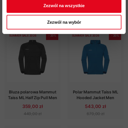
Socks
449,00 zł
Zezwól na wszystkie
90,00 zł
129,00 zł
Zezwól na wybór
SUMMER SALE 2026
- 20%
SUMMER SALE 2026
- 20%
Bluza polarowa Mammut
Polar Mammut Taiss ML
Taiss ML Half Zip Pull Men
Hooded Jacket Men
359,00 zł
543,00 zł
449,00 zł
679,00 zł