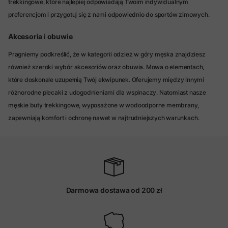
trekkingowe, które najlepiej odpowiadają Twoim indywidualnym
preferencjom i przygotuj się z nami odpowiednio do sportów zimowych.
Akcesoria i obuwie
Pragniemy podkreślić, że w kategorii odzież w góry męska znajdziesz
również szeroki wybór akcesoriów oraz obuwia. Mowa o elementach,
które doskonale uzupełnią Twój ekwipunek. Oferujemy między innymi
różnorodne plecaki z udogodnieniami dla wspinaczy. Natomiast nasze
męskie buty trekkingowe, wyposażone w wodoodporne membrany,
zapewniają komfort i ochronę nawet w najtrudniejszych warunkach.
Darmowa dostawa od 200 zł