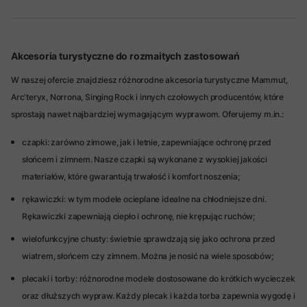
Akcesoria turystyczne do rozmaitych zastosowań
W naszej ofercie znajdziesz różnorodne akcesoria turystyczne Mammut,
Arc'teryx, Norrona, Singing Rock i innych czołowych producentów, które
sprostają nawet najbardziej wymagającym wyprawom. Oferujemy m.in.:
czapki: zarówno zimowe, jak i letnie, zapewniające ochronę przed
słońcem i zimnem. Nasze czapki są wykonane z wysokiej jakości
materiałów, które gwarantują trwałość i komfort noszenia;
rękawiczki: w tym modele ocieplane idealne na chłodniejsze dni.
Rękawiczki zapewniają ciepło i ochronę, nie krępując ruchów;
wielofunkcyjne chusty: świetnie sprawdzają się jako ochrona przed
wiatrem, słońcem czy zimnem. Można je nosić na wiele sposobów;
plecaki i torby: różnorodne modele dostosowane do krótkich wycieczek
oraz dłuższych wypraw. Każdy plecak i każda torba zapewnia wygodę i