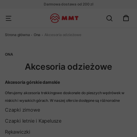
Darmowa dostawa od 200 zł
Strona główna
Ona
Akcesoria odzieżowe
ONA
Akcesoria odzieżowe
Akcesoria górskie damskie
Oferujemy akcesoria trekkingowe doskonałe do pieszych wędrówek w
niskich i wysokich górach. W naszej ofercie dostępne są różnorodne
akcesoria, które doskonale sprawdzą się na szlaku w każdych warunkach,
Czapki zimowe
niezależnie od pory roku.
Czapki letnie i Kapelusze
Rękawiczki