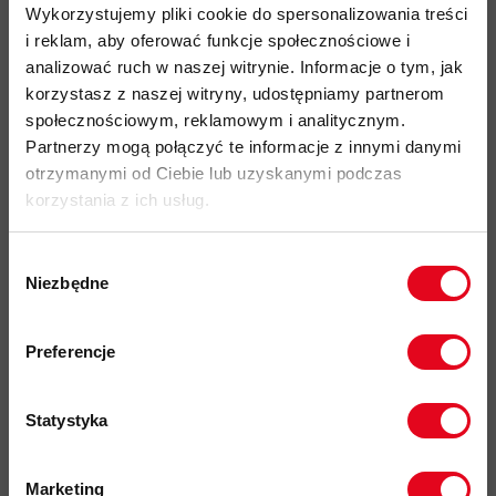
Wykorzystujemy pliki cookie do spersonalizowania treści
hiking
i reklam, aby oferować funkcje społecznościowe i
lekka i funkcjonalna opaska na głowę
analizować ruch w naszej witrynie. Informacje o tym, jak
korzystasz z naszej witryny, udostępniamy partnerom
materiał wykonany w 100% z poliestru pochodzącego z
społecznościowym, reklamowym i analitycznym.
recyklingu
Partnerzy mogą połączyć te informacje z innymi danymi
skuteczne odprowadzanie wilgoci i szybkoschnące
otrzymanymi od Ciebie lub uzyskanymi podczas
właściwości
korzystania z ich usług.
technologia HeiQ Fresh FFL ograniczająca powstawanie
nieprzyjemnych zapachów
Wybór
odblaskowy nadruk Mammut
z przodu poprawiający
Niezbędne
zgody
widoczność
Zapisz się do naszego newslettera i
odbierz
70zł rabatu
przy zakupach na
przyjazność środowiskowa: Fair Wear
Preferencje
kwotę powyżej 500zł ✂️
kod produktu: 1191-01641
Statystyka
Więcej o produkcie
Marketing