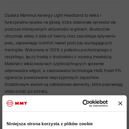
Opaska Mammut Aenergy Light Headband to lekka i
funkcjonalna opaska na głowę, która doskonale sprawdzi się
podczas intensywnych aktywności w górach. Skutecznie
utrzymuje włosy z dala od twarzy oraz zapobiega spływaniu
potu, zapewniając komfort nawet podczas wymagających
treningów. Wykonana w 100% z poliestru pochodzącego z
recyklingu, łączy troskę o środowisko z wysoką trwałością.
Materiał o właściwościach szybkoschnących sprawnie
odprowadza wilgoć, a zastosowana technologia HeiQ Fresh FFL
ogranicza powstawanie nieprzyjemnych zapachów.
Dodatkowym atutem są odblaskowe elementy, które poprawiają
widoczność po zmroku.
Najważniejsze cechy:
Niniejsza strona korzysta z plików cookie
idealny produkt do: wspinaczka górska, alpinizm, trekking,