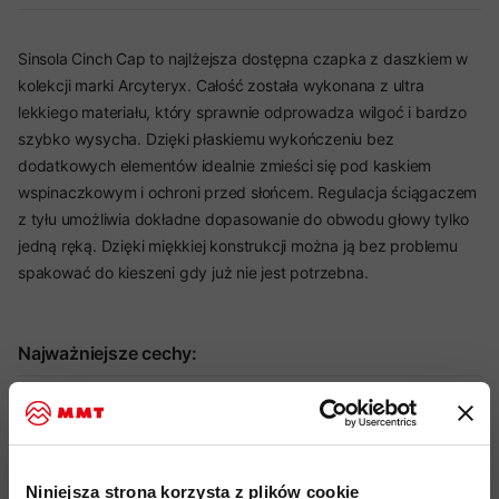
Sinsola Cinch Cap to najlżejsza dostępna czapka z daszkiem w
kolekcji marki Arcyteryx. Całość została wykonana z ultra
lekkiego materiału, który sprawnie odprowadza wilgoć i bardzo
szybko wysycha. Dzięki płaskiemu wykończeniu bez
dodatkowych elementów idealnie zmieści się pod kaskiem
wspinaczkowym i ochroni przed słońcem. Regulacja ściągaczem
z tyłu umożliwia dokładne dopasowanie do obwodu głowy tylko
jedną ręką. Dzięki miękkiej konstrukcji można ją bez problemu
spakować do kieszeni gdy już nie jest potrzebna.
Najważniejsze cechy:
produkt idealny do: hiking, trekking, wspinaczka, kolarstwo,
codzienne aktywności
czapka wykonana z lekkiego i dobrze odprowadzającego
Niniejsza strona korzysta z plików cookie