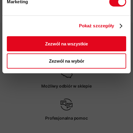
Marketing
Specyfikacja
Twoje dane będą przetwarzane
zgodnie z Polityką prywatności.
Pokaż szczegóły
ZAPISUJĘ SIĘ
Zezwól na wszystkie
Darmowa dostawa od 200 zł
Zezwól na wybór
Możliwy odbiór w sklepie
Profesjonalna pomoc