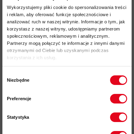
wilgoć połączenia nylonu z elastanem
Wykorzystujemy pliki cookie do spersonalizowania treści
lekko zaokrąglony daszek pozostaje płaski i nie przeszkadza
i reklam, aby oferować funkcje społecznościowe i
podczas aktywności
analizować ruch w naszej witrynie. Informacje o tym, jak
płaskie wykończenie umożliwia dopasowanie czapki pod
korzystasz z naszej witryny, udostępniamy partnerom
kask wspinaczkowy lub rowerowy
społecznościowym, reklamowym i analitycznym.
Partnerzy mogą połączyć te informacje z innymi danymi
wewnętrzna, miękka opaska z siateczki wchłaniająca pot
otrzymanymi od Ciebie lub uzyskanymi podczas
regulowane zapięcie przy pomocy ściągacza łatwe do
korzystania z ich usług.
obsługi jedną ręką
łatwa do spakowania
Wybór
Niezbędne
model dostępny w dwóch rozmiarach S/M oraz L/XL
zgody
Zapisz się do naszego newslettera i
logo Arc`teryx na bocznej wszywce czapki
odbierz
70zł rabatu
przy zakupach na
Preferencje
certyfikaty środowiskowe: bluesign
kwotę powyżej 500zł ✂️
kod produktu: X000010182
Statystyka
Więcej o produkcie