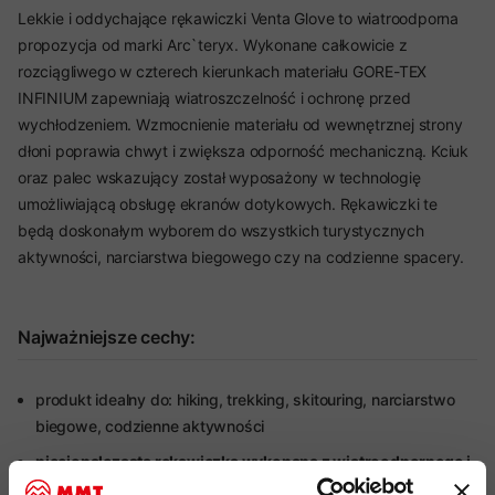
Lekkie i oddychające rękawiczki Venta Glove to wiatroodporna
propozycja od marki Arc`teryx. Wykonane całkowicie z
rozciągliwego w czterech kierunkach materiału GORE-TEX
INFINIUM zapewniają wiatroszczelność i ochronę przed
wychłodzeniem. Wzmocnienie materiału od wewnętrznej strony
dłoni poprawia chwyt i zwiększa odporność mechaniczną. Kciuk
oraz palec wskazujący został wyposażony w technologię
umożliwiającą obsługę ekranów dotykowych. Rękawiczki te
będą doskonałym wyborem do wszystkich turystycznych
aktywności, narciarstwa biegowego czy na codzienne spacery.
Najważniejsze cechy:
produkt idealny do: hiking, trekking, skitouring, narciarstwo
biegowe, codzienne aktywności
pięciopalczasta rękawiczka wykonana z wiatroodpornego i
oddychającego materiału softshellowego