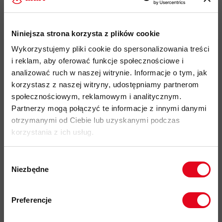
rękawiczki wykonane z elastycznego, rozciągliwego w
czterech kierunkach materiału
GORE-TEX INFINIUM
Niniejsza strona korzysta z plików cookie
antybakteryjna powłoka Polygiene zapobiega powstawaniu
Wykorzystujemy pliki cookie do spersonalizowania treści
nieprzyjemnych zapachów i przedłuża świeżość materiału
i reklam, aby oferować funkcje społecznościowe i
nawet podczas intensywnego użytkowania
analizować ruch w naszej witrynie. Informacje o tym, jak
wzmocnienia z tworzywa sztucznego zwiększające
korzystasz z naszej witryny, udostępniamy partnerom
odporność mechaniczną i poprawiające chwyt
społecznościowym, reklamowym i analitycznym.
pętle z taśmy przy mankietach umożliwiające przymocowanie
Partnerzy mogą połączyć te informacje z innymi danymi
rękawiczek do plecaka przy pomocy karabinka
otrzymanymi od Ciebie lub uzyskanymi podczas
korzystania z ich usług.
dopasowane mankiety mieszczą się pod rękawem kurtki
wykończone od wewnątrz dzianiną polarową zapewniającą
Wybór
ciepło oraz odprowadzającą wilgoć
Niezbędne
zgody
przystosowane do użytkowania z ekranami dotykowymi -
Zapisz się do naszego newslettera i
funkcja touchscreen na kciuku i palcu wskazującym
odbierz
70zł rabatu
przy zakupach na
Preferencje
kwotę powyżej 500zł ✂️
haftowane logo Arc`teryx