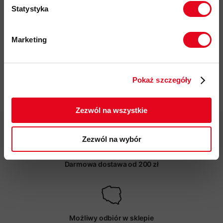
model unisex
Statystyka
certyfikaty środowiskowe: bluesign, polygiene, C0 DWR
kod produktu: X000009934
Marketing
Twoje dane będą przetwarzane
Więcej o produkcie
zgodnie z Polityką prywatności.
Pokaż szczegóły
ZAPISUJĘ SIĘ
Specyfikacja
Zezwól na wszystkie
Zezwól na wybór
Darmowa dostawa od 200 zł
Możliwy odbiór w sklepie