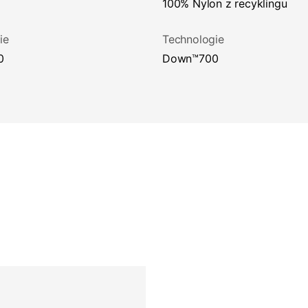
100% Nylon z recyklingu
ie
Technologie
0
down™700