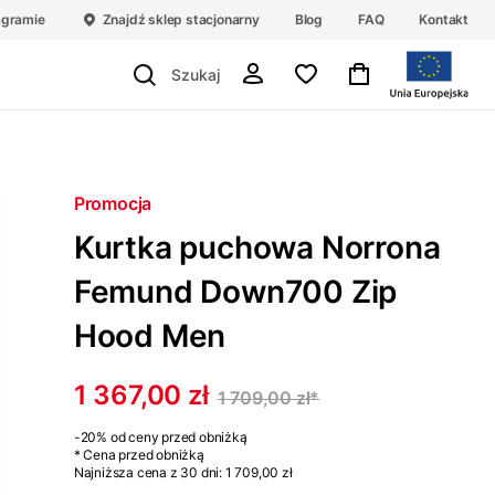
agramie
Znajdź sklep stacjonarny
Blog
FAQ
Kontakt
Promocja
Kurtka puchowa Norrona
Femund Down700 Zip
Hood Men
1 367,00 zł
1 709,00 zł
*
-20%
od ceny przed obniżką
* Cena przed obniżką
Najniższa cena z 30 dni:
1 709,00 zł