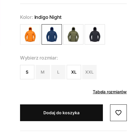
Kolor:
Indigo Night
Wybierz rozmiar:
S
M
L
XL
XXL
Tabela rozmiarów
Dodaj do koszyka