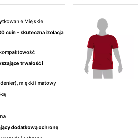
żytkowanie Miejskie
0 cuin - skuteczna izolacja
 i kompaktowość
szające trwałość i
denier), miękki i matowy
ęką
zna
iający dodatkową ochronę