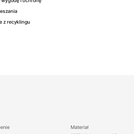
e wygodę i ochronę
eszania
 z recyklingu
enie
Materiał