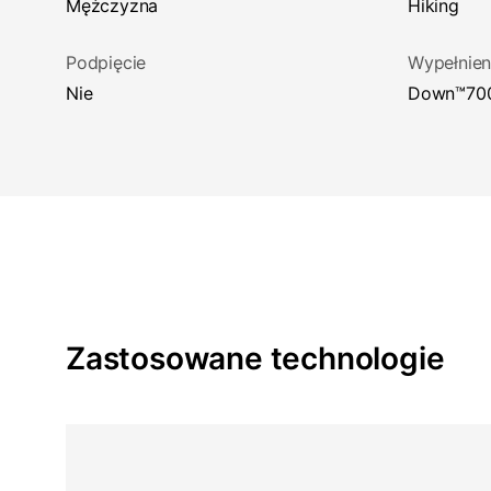
Mężczyzna
Hiking
Podpięcie
Wypełnien
Nie
down™70
Zastosowane technologie