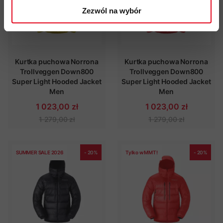
Zezwól na wybór
Kurtka puchowa Norrona
Kurtka puchowa Norrona
Trollveggen Down800
Trollveggen Down800
Super Light Hooded Jacket
Super Light Hooded Jacket
Men
Men
1 023,00 zł
1 023,00 zł
1 279,00 zł
1 279,00 zł
SUMMER SALE 2026
- 20%
Tylko w MMT!
- 20%