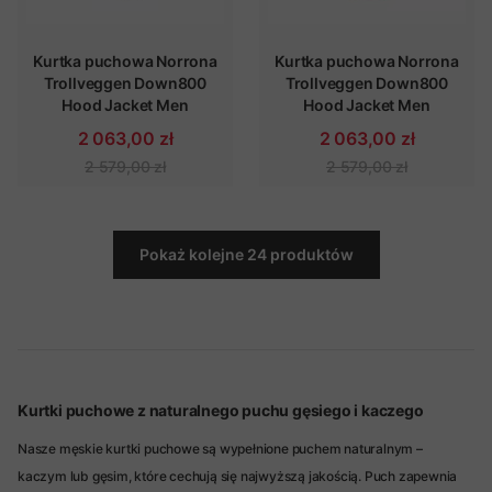
Kurtka puchowa Norrona
Kurtka puchowa Norrona
Trollveggen Down800
Trollveggen Down800
Hood Jacket Men
Hood Jacket Men
2 063,00 zł
2 063,00 zł
2 579,00 zł
2 579,00 zł
Pokaż kolejne 24 produktów
Kurtki puchowe z naturalnego puchu gęsiego i kaczego
Nasze męskie kurtki puchowe są wypełnione puchem naturalnym –
kaczym lub gęsim, które cechują się najwyższą jakością. Puch zapewnia