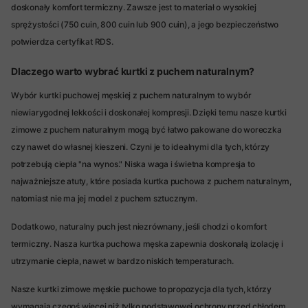
doskonały komfort termiczny. Zawsze jest to materiał o wysokiej
sprężystości (750 cuin, 800 cuin lub 900 cuin), a jego bezpieczeństwo
potwierdza certyfikat RDS.
Dlaczego warto wybrać kurtki z puchem naturalnym?
Wybór kurtki puchowej męskiej z puchem naturalnym to wybór
niewiarygodnej lekkości i doskonałej kompresji. Dzięki temu nasze kurtki
zimowe z puchem naturalnym mogą być łatwo pakowane do woreczka
czy nawet do własnej kieszeni. Czyni je to idealnymi dla tych, którzy
potrzebują ciepła "na wynos." Niska waga i świetna kompresja to
najważniejsze atuty, które posiada kurtka puchowa z puchem naturalnym,
natomiast nie ma jej model z puchem sztucznym.
Dodatkowo, naturalny puch jest niezrównany, jeśli chodzi o komfort
termiczny. Nasza kurtka puchowa męska zapewnia doskonałą izolację i
utrzymanie ciepła, nawet w bardzo niskich temperaturach.
Nasze kurtki zimowe męskie puchowe to propozycja dla tych, którzy
wymagają czegoś więcej niż tylko podstawowej ochrony przed chłodem.