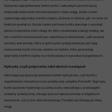
Starannie zaprojektowane lekkie kurtki z naturalnym puchem łączą
doskonałe właściwości termoizolacyjne z niską wagą, dzięki czemu
zapewniają optymalny komfort cieplny zarówno w mieście, jak i w ruchu na
świeżym powietrzu. Każda męska puchowa kurtka powstaje z wysokiej
jakości materiałów, które dbają nie tylko o doskonałą izolację cieplną, ale
też o komfort noszenia podczas całodniowych aktywności. Jeśli szukasz
warstwy wierzchniej, która w pełni wykorzystuje potencjał, jaki dają
nowoczesne kurtki zimowe, postaw na modele, które gwarantują
optymalny komfort cieplny w zróżnicowanych warunkach pogodowych.
Hybryda, czyli połączenie zalet dwóch rozwiązań
Interesującą propozycję stanowią modele hybrydowe, czyli kurtki z
wypełnieniem naturalnym oraz syntetyczną ociepliną Primaloft. Tego typu
kurtki puchowe męskie łączą zalety puchu naturalnego z przewagami
ociepliny syntetycznej, oferując jeszcze lepszą ochronę w wilgotnych
warunkach, a przy tym dobrą kompresję. Ponadto wyróżniają się niską
wagą.