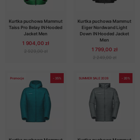
Kurtka puchowa Mammut
Kurtka puchowa Mammut
Taiss Pro Belay IN Hooded
Eiger Nordwand Light
Jacket Men
Down IN Hooded Jacket
Men
1 904,00 zł
1 799,00 zł
2 929,00 zł
2 249,00 zł
Promocje
- 35%
SUMMER SALE 2026
- 20%
Kurtka puchowa Mammut
Kurtka puchowa Mammut