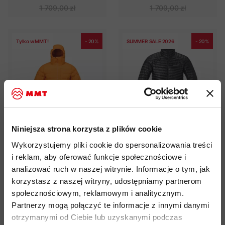
1 709,00 zł
1 709,00 zł
Tylko w MMT!
- 20%
SUMMER SALE 2026
- 20%
Niniejsza strona korzysta z plików cookie
Kurtka puchowa Norrona
Kurtka puchowa Norrona
Wykorzystujemy pliki cookie do spersonalizowania treści
Femund Down700 Zip
Trollveggen Down800
i reklam, aby oferować funkcje społecznościowe i
Hood Men
Super Light Jacket Men
analizować ruch w naszej witrynie. Informacje o tym, jak
1 367,00 zł
959,00 zł
korzystasz z naszej witryny, udostępniamy partnerom
1 709,00 zł
1 199,00 zł
społecznościowym, reklamowym i analitycznym.
Partnerzy mogą połączyć te informacje z innymi danymi
otrzymanymi od Ciebie lub uzyskanymi podczas
Tylko w MMT!
- 20%
SUMMER SALE 2026
- 20%