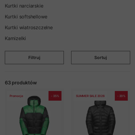
wczesną wiosną, aż do późnej jesieni. Inne natomiast lepiej sprawdzą się
Kurtki narciarskie
zimą, nawet w bardzo niskich temperaturach.
Kurtki softshellowe
Kurtki wiatroszczelne
Kamizelki
Filtruj
Sortuj
63
produktów
Promocje
- 35%
SUMMER SALE 2026
- 20%