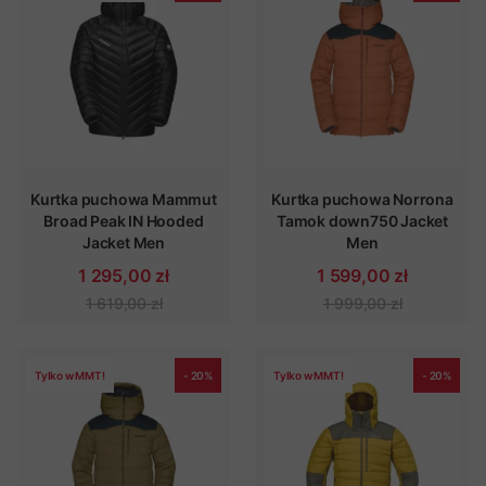
Kurtka puchowa Mammut
Kurtka puchowa Norrona
Broad Peak IN Hooded
Tamok down750 Jacket
Jacket Men
Men
1 295,00 zł
1 599,00 zł
1 619,00 zł
1 999,00 zł
Tylko w MMT!
- 20%
Tylko w MMT!
- 20%