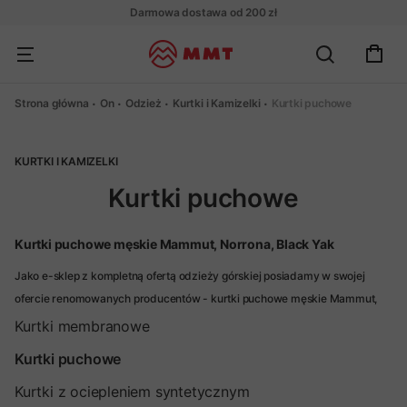
Darmowa dostawa od 200 zł
Strona główna
On
Odzież
Kurtki i Kamizelki
Kurtki puchowe
KURTKI I KAMIZELKI
Kurtki puchowe
Kurtki puchowe męskie Mammut, Norrona, Black Yak
Jako e-sklep z kompletną ofertą odzieży górskiej posiadamy w swojej
ofercie renomowanych producentów - kurtki puchowe męskie Mammut,
Norrona, Black Yak. Nasze puchowe modele kurtek to idealne rozwiązanie
Kurtki membranowe
dla tych, którzy szukają połączenia funkcjonalności, komfortu i stylu. Są to
Kurtki puchowe
produkty, które doskonale sprawdzają się w zmiennych warunkach
pogodowych. Posiadamy modele, które wygodnie można nosić już
Kurtki z ociepleniem syntetycznym