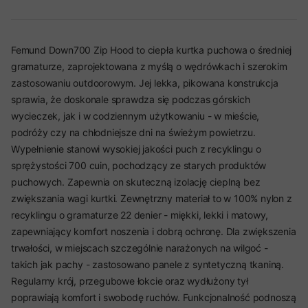
Femund Down700 Zip Hood to ciepła kurtka puchowa o średniej
gramaturze, zaprojektowana z myślą o wędrówkach i szerokim
zastosowaniu outdoorowym. Jej lekka, pikowana konstrukcja
sprawia, że doskonale sprawdza się podczas górskich
wycieczek, jak i w codziennym użytkowaniu - w mieście,
podróży czy na chłodniejsze dni na świeżym powietrzu.
Wypełnienie stanowi wysokiej jakości puch z recyklingu o
sprężystości 700 cuin, pochodzący ze starych produktów
puchowych. Zapewnia on skuteczną izolację cieplną bez
zwiększania wagi kurtki. Zewnętrzny materiał to w 100% nylon z
recyklingu o gramaturze 22 denier - miękki, lekki i matowy,
zapewniający komfort noszenia i dobrą ochronę. Dla zwiększenia
trwałości, w miejscach szczególnie narażonych na wilgoć -
takich jak pachy - zastosowano panele z syntetyczną tkaniną.
Regularny krój, przegubowe łokcie oraz wydłużony tył
poprawiają komfort i swobodę ruchów. Funkcjonalność podnoszą