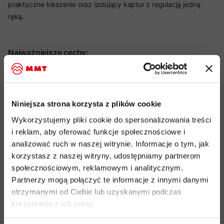
praktyczne kieszenie oraz izolujący kaptur z regulacją jedną
ręką.
Najważniejsze cechy:
idealny produkt do: Hiking, Trekking, Alpinizm, użytkowanie
Miejskie
Niniejsza strona korzysta z plików cookie
wypełnienie: puch z recyklingu o sprężystości 700 cuin -
Wykorzystujemy pliki cookie do spersonalizowania treści
skuteczna izolacja przy niskiej wadze
i reklam, aby oferować funkcje społecznościowe i
średniej grubości konstrukcja pikowana - ciepło i
analizować ruch w naszej witrynie. Informacje o tym, jak
kompaktowość
korzystasz z naszej witryny, udostępniamy partnerom
panele pod pachami z syntetycznej tkaniny zwiększające
społecznościowym, reklamowym i analitycznym.
trwałość i odporność na wilgoć
Partnerzy mogą połączyć te informacje z innymi danymi
otrzymanymi od Ciebie lub uzyskanymi podczas
materiał zewnętrzny: 100% nylon z recyklingu (22 denier),
korzystania z ich usług.
miękki i matowy
kaptur dopasowany do czapki z regulacją jedną ręką