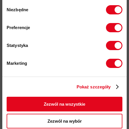
Wybór
2 zapinane kieszenie do ogrzewania dłoni
Niezbędne
zgody
zapinana kieszeń na piersi oraz kieszeń wewnętrzna
Zapisz się do naszego newslettera i
odbierz
70zł rabatu
przy zakupach na
elastyczne mankiety i dłuższy tył kurtki zapewniający
Preferencje
kwotę powyżej 500zł ✂️
dodatkową ochronę
przegubowe łokcie i przedłużony tył zwiększające wygodę i
Statystyka
ochronę
nadrukowane logo oraz zewnętrzny uchwyt do wieszania
Marketing
przyjazność środowiskowa: materiały pochodzące z
Twoje dane będą przetwarzane
recyklingu
zgodnie z Polityką prywatności.
kod produktu: 2650-25
Pokaż szczegóły
ZAPISUJĘ SIĘ
Więcej o produkcie
Zezwól na wszystkie
Specyfikacja
Zezwól na wybór