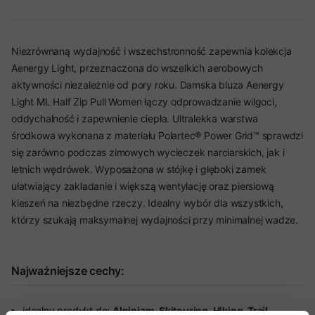
Niezrównaną wydajność i wszechstronność zapewnia kolekcja
Aenergy Light, przeznaczona do wszelkich aerobowych
aktywności niezależnie od pory roku. Damska bluza Aenergy
Light ML Half Zip Pull Women łączy odprowadzanie wilgoci,
oddychalność i zapewnienie ciepła. Ultralekka warstwa
środkowa wykonana z materiału Polartec® Power Grid™ sprawdzi
się zarówno podczas zimowych wycieczek narciarskich, jak i
letnich wędrówek. Wyposażona w stójkę i głęboki zamek
ułatwiający zakładanie i większą wentylację oraz piersiową
kieszeń na niezbędne rzeczy. Idealny wybór dla wszystkich,
którzy szukają maksymalnej wydajności przy minimalnej wadze.
Najważniejsze cechy:
idealny produkt do:
Alpinizm, Skitouring, Hiking, Trail