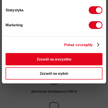
płaskie szwy zapewniają wysoki poziom komfortu i
zapobiegają podrażnieniom w użytkowania z plecakiem
Statystyka
®
przyjazność środowiskowa:
certyfikat bluesign
, Fair Wear,
materiały pochodzace z recyklingu
Marketing
kod produktu: 1014-05530
Twoje dane będą przetwarzane
zgodnie z Polityką prywatności.
Więcej o produkcie
Pokaż szczegóły
ZAPISUJĘ SIĘ
Specyfikacja
Zezwól na wszystkie
Zezwól na wybór
Darmowa dostawa od 200 zł