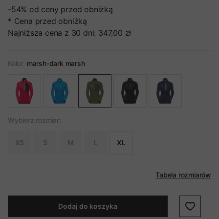
-54%
od ceny przed obniżką
* Cena przed obniżką
Najniższa cena z 30 dni:
347,00 zł
Kolor:
marsh-dark marsh
Wybierz rozmiar:
XS
S
M
L
XL
Tabela rozmiarów
Dodaj do koszyka