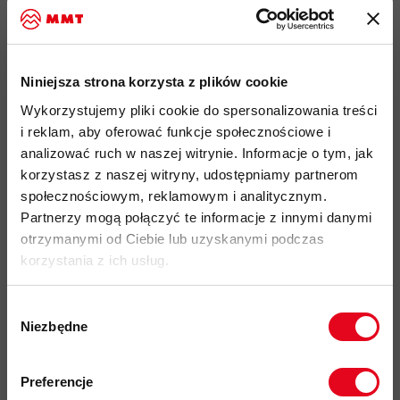
Running, Wspinaczka, Via Ferrata
®
™
ekki i wysoce elastyczny materiał Polartec
Power Grid
o
2
gramaturze materiału 125 g/m
, wysokiej oddychalności
Niniejsza strona korzysta z plików cookie
oraz posiadający właściwości szybkoschnące, wykonany z
poliestru pochodzącego z recyklingu
Wykorzystujemy pliki cookie do spersonalizowania treści
i reklam, aby oferować funkcje społecznościowe i
doskonałe odprowadzanie wilgoci na powierzchnię
analizować ruch w naszej witrynie. Informacje o tym, jak
materiału przyśpiesza szybkość schnięcia i zapobiega
korzystasz z naszej witryny, udostępniamy partnerom
wychłodzeniu podczas aktywności
społecznościowym, reklamowym i analitycznym.
materiał o drobnej strukturze "wafla" od wewnątrz,
Partnerzy mogą połączyć te informacje z innymi danymi
zwiększa właściwości izolacyjne, oddychalność i
otrzymanymi od Ciebie lub uzyskanymi podczas
odprowadzanie wilgoci
korzystania z ich usług.
1 piersiowa kieszeń zapinana na drobny zamek
®
błyskawiczny YKK
wykonana z materiału softshellowego
Wybór
Niezbędne
1
zgody
dopasowana stójka z zamkiem błyskawicznym do
/
3
długości, ułatwiający zakładanie i zwiekszający
Zapisz się do naszego newslettera i
odbierz
70zł rabatu
przy zakupach na
oddychalność
w ciepłe dni
Preferencje
kwotę powyżej 500zł ✂️