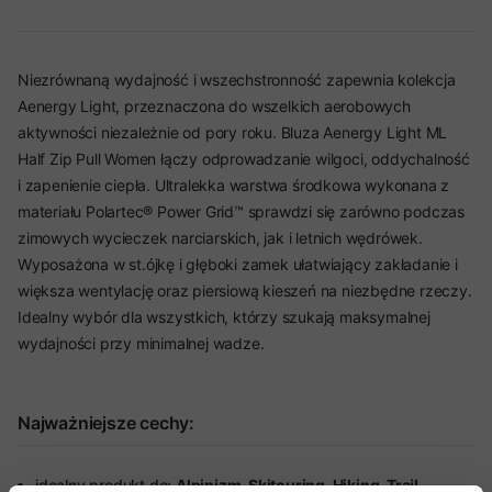
Niezrównaną wydajność i wszechstronność zapewnia kolekcja
Aenergy Light, przeznaczona do wszelkich aerobowych
aktywności niezależnie od pory roku. Bluza Aenergy Light ML
Half Zip Pull Women łączy odprowadzanie wilgoci, oddychalność
i zapenienie ciepła. Ultralekka warstwa środkowa wykonana z
materiału Polartec® Power Grid™ sprawdzi się zarówno podczas
zimowych wycieczek narciarskich, jak i letnich wędrówek.
Wyposażona w st.ójkę i głęboki zamek ułatwiający zakładanie i
większa wentylację oraz piersiową kieszeń na niezbędne rzeczy.
Idealny wybór dla wszystkich, którzy szukają maksymalnej
wydajności przy minimalnej wadze.
Najważniejsze cechy:
idealny produkt do:
Alpinizm, Skitouring, Hiking, Trail