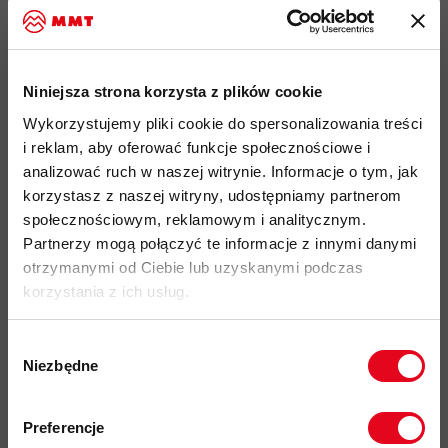
Running, Wspinaczka, Via Ferrata
®
™
ekki i wysoce elastyczny materiał Polartec
Power Grid
o
2
gramaturze materiału 125 g/m
, wysokiej oddychalności
Niniejsza strona korzysta z plików cookie
oraz posiadający właściwości szybkoschnące, wykonany z
poliestru pochodzącego z recyklingu
Wykorzystujemy pliki cookie do spersonalizowania treści
i reklam, aby oferować funkcje społecznościowe i
doskonałe odprowadzanie wilgoci na powierzchnię
analizować ruch w naszej witrynie. Informacje o tym, jak
materiału przyśpiesza szybkość schnięcia i zapobiega
korzystasz z naszej witryny, udostępniamy partnerom
wychłodzeniu podczas aktywności
społecznościowym, reklamowym i analitycznym.
materiał o drobnej strukturze "wafla" od wewnątrz,
Partnerzy mogą połączyć te informacje z innymi danymi
zwiększa właściwości izolacyjne, oddychalność i
otrzymanymi od Ciebie lub uzyskanymi podczas
odprowadzanie wilgoci
korzystania z ich usług.
1 piersiowa kieszeń zapinana na drobny zamek
®
błyskawiczny YKK
wykonana z materiału softshellowego
Wybór
Niezbędne
1
zgody
dopasowana stójka z zamkiem błyskawicznym do
/
3
długości, ułatwiający zakładanie i zwiekszający
Zapisz się do naszego newslettera i
odbierz
70zł rabatu
przy zakupach na
oddychalność
w ciepłe dni
Preferencje
kwotę powyżej 500zł ✂️