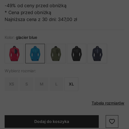
-49%
od ceny przed obniżką
* Cena przed obniżką
Najniższa cena z 30 dni:
347,00 zł
Kolor:
glacier blue
Wybierz rozmiar:
XS
S
M
L
XL
Tabela rozmiarów
Dodaj do koszyka