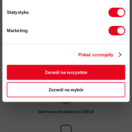
płaskie szwy zapewniają wysoki poziom komfortu i
zapobiegają podrażnieniom w użytkowania z plecakiem
Statystyka
®
przyjazność środowiskowa:
certyfikat bluesign
, Fair Wear,
materiały pochodzace z recyklingu
Marketing
kod produktu: 1014-05530
Twoje dane będą przetwarzane
zgodnie z Polityką prywatności.
Więcej o produkcie
Pokaż szczegóły
ZAPISUJĘ SIĘ
Specyfikacja
Zezwól na wszystkie
Zezwól na wybór
Darmowa dostawa od 200 zł