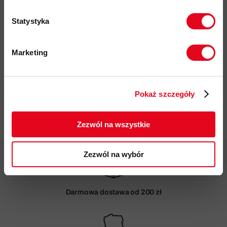
płaskie szwy zapewniają wysoki poziom komfortu i
zapobiegają podrażnieniom w użytkowania z plecakiem
Statystyka
®
przyjazność środowiskowa:
certyfikat bluesign
, Fair Wear,
materiały pochodzace z recyklingu
Marketing
kod produktu: 1014-05530
Twoje dane będą przetwarzane
zgodnie z Polityką prywatności.
Więcej o produkcie
Pokaż szczegóły
ZAPISUJĘ SIĘ
Specyfikacja
Zezwól na wszystkie
Zezwól na wybór
Darmowa dostawa od 200 zł