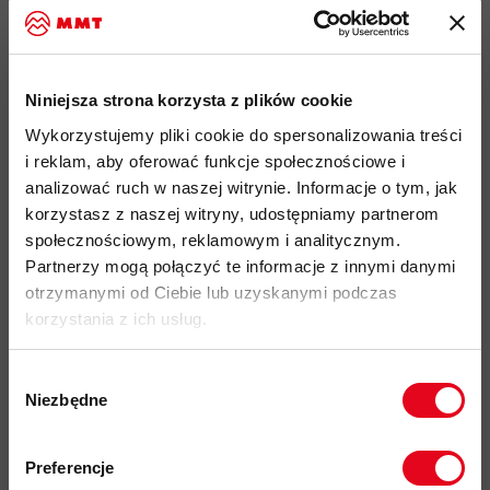
Running, Wspinaczka, Via Ferrata
®
™
ekki i wysoce elastyczny materiał Polartec
Power Grid
o
2
gramaturze materiału 125 g/m
, wysokiej oddychalności
Niniejsza strona korzysta z plików cookie
oraz posiadający właściwości szybkoschnące, wykonany z
poliestru pochodzącego z recyklingu
Wykorzystujemy pliki cookie do spersonalizowania treści
i reklam, aby oferować funkcje społecznościowe i
doskonałe odprowadzanie wilgoci na powierzchnię
analizować ruch w naszej witrynie. Informacje o tym, jak
materiału przyśpiesza szybkość schnięcia i zapobiega
korzystasz z naszej witryny, udostępniamy partnerom
wychłodzeniu podczas aktywności
społecznościowym, reklamowym i analitycznym.
materiał o drobnej strukturze "wafla" od wewnątrz,
Partnerzy mogą połączyć te informacje z innymi danymi
zwiększa właściwości izolacyjne, oddychalność i
otrzymanymi od Ciebie lub uzyskanymi podczas
odprowadzanie wilgoci
korzystania z ich usług.
1 piersiowa kieszeń zapinana na drobny zamek
®
błyskawiczny YKK
wykonana z materiału softshellowego
Wybór
Niezbędne
1
zgody
dopasowana stójka z zamkiem błyskawicznym do
/
3
długości, ułatwiający zakładanie i zwiekszający
Zapisz się do naszego newslettera i
odbierz
70zł rabatu
przy zakupach na
oddychalność
w ciepłe dni
Preferencje
kwotę powyżej 500zł ✂️