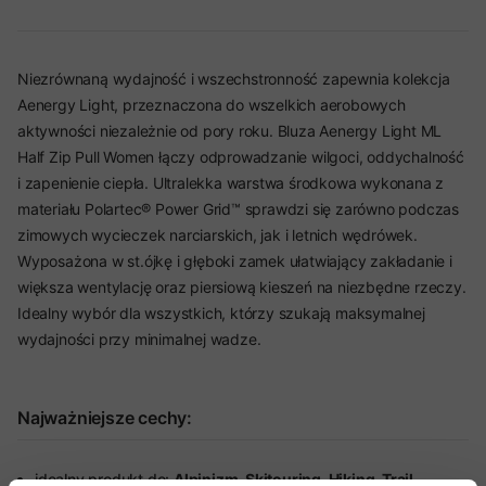
Niezrównaną wydajność i wszechstronność zapewnia kolekcja
Aenergy Light, przeznaczona do wszelkich aerobowych
aktywności niezależnie od pory roku. Bluza Aenergy Light ML
Half Zip Pull Women łączy odprowadzanie wilgoci, oddychalność
i zapenienie ciepła. Ultralekka warstwa środkowa wykonana z
materiału Polartec® Power Grid™ sprawdzi się zarówno podczas
zimowych wycieczek narciarskich, jak i letnich wędrówek.
Wyposażona w st.ójkę i głęboki zamek ułatwiający zakładanie i
większa wentylację oraz piersiową kieszeń na niezbędne rzeczy.
Idealny wybór dla wszystkich, którzy szukają maksymalnej
wydajności przy minimalnej wadze.
Najważniejsze cechy:
idealny produkt do:
Alpinizm, Skitouring, Hiking, Trail