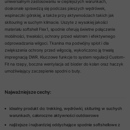
uniwersalnym zastosowaniu w cieplejszych warunkach,
doskonale sprawdzą się podczas pieszych wędrówek,
wspinaczki górskiej, a także przy aktywnościach takich jak
skitouring w suchym klimacie. Uszyte z wysokiej jakości
materiału softshell Flex1, spodnie oferują świetne połączenie
mobilności, trwałości, ochrony przed wiatrem i efektywnego
odprowadzania wilgoci. Tkanina ma podwójny splot i dla
zwiększenia ochrony przed wilgocią, wykończono ją trwałą
impregnacją DWR. Kluczowe funkcje to system regulacji Custom-
Fit na rzepy, boczna wentylacja od bioder do kolan oraz haczyk
umożliwiający zaczepienie spodni o buty.
Najważniejsze cechy:
idealny produkt do: trekking, wędrówki, skituring w suchych
warunkach, całoroczne aktywności outdoorowe
najlżejsze i najbardziej oddychające spodnie softshellowe z