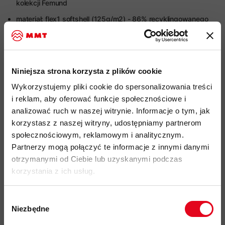
kolekcji Femund
materiał: flex1 softshell (125g/m2) - 86% recyklingowanego
nylonu, 14% elastanu, podwójnie tkany,
zapewniający
wiatroodporność, wysoką oddychalność i skuteczne
odprowadzanie wilgoci
Niniejsza strona korzysta z plików cookie
hydrofobowa impregnacja DWR
pozbawiona szkodliwych
związków PFC
Wykorzystujemy pliki cookie do spersonalizowania treści
i reklam, aby oferować funkcje społecznościowe i
system Custom-Fit Waist
z regulacją na boczne rzepy lub
analizować ruch w naszej witrynie. Informacje o tym, jak
szlufki
korzystasz z naszej witryny, udostępniamy partnerom
siateczkowana wentylacja boczna zlokalizowana od bioder
społecznościowym, reklamowym i analitycznym.
do kolan
Partnerzy mogą połączyć te informacje z innymi danymi
2 kieszenie boczne zapinane na zamek
otrzymanymi od Ciebie lub uzyskanymi podczas
korzystania z ich usług.
1 kieszeń udowa rozpinana na zamek
2 tylne kieszenie otwarte
Wybór
rozpinane nogawki z możliwością regulacji
Niezbędne
zgody
haczyk umożliwiający przymocowanie spodni do obuwia
Zapisz się do naszego newslettera i