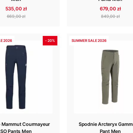
535,00 zł
679,00 zł
669,00 zł
849,00 zł
E 2026
- 20%
SUMMER SALE 2026
e Mammut Courmayeur
Spodnie Arcteryx Gamm
SO Pants Men
Pant Men