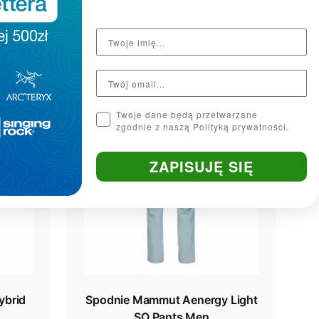
535,00 zł
669,00 zł
- 20%
SUMMER SALE 2026
- 20%
Twoje dane będą przetwarzane
zgodnie z naszą Polityką prywatności.
ZAPISUJĘ SIĘ
ybrid
Spodnie Mammut Aenergy Light
SO Pants Men