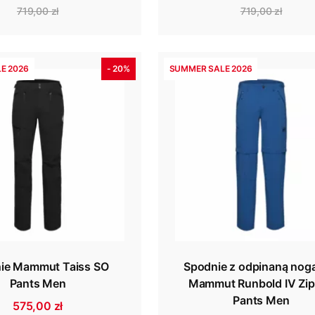
719,00 zł
719,00 zł
E 2026
- 20%
SUMMER SALE 2026
ie Mammut Taiss SO
Spodnie z odpinaną nog
Pants Men
Mammut Runbold IV Zip
Pants Men
575,00 zł