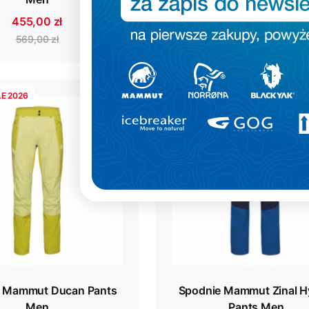
383,00 zł
455,00 zł
479,00 zł
569,00 zł
E 2026
- 20%
SUMMER SALE 2026
e Mammut Ducan Pants
Spodnie Mammut Zinal H
Men
Pants Men