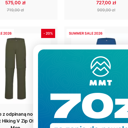
575,00 zł
727,00 zł
719,00 zł
909,00 zł
E 2026
- 20%
SUMMER SALE 2026
e z odpinaną nogawką
Spodnie Mammut Hikin
Hiking V Zip Off Pants
Pants Men
Men