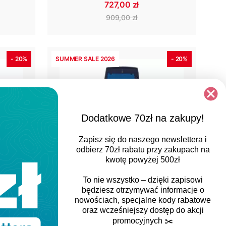
727,00 zł
909,00 zł
- 20%
SUMMER SALE 2026
- 20%
Dodatkowe 70zł na zakupy!
Zapisz się do naszego newslettera i
odbierz
70zł rabatu
przy zakupach na
kwotę powyżej 500zł
To nie wszystko – dzięki zapisowi
będziesz otrzymywać informacje o
nowościach, specjalne kody rabatowe
g V
Spodnie Mammut Ducan Pants
oraz wcześniejszy dostęp do akcji
Men
promocyjnych
✂️