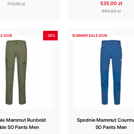
535,00 zł
719,00 zł
669,00 zł
E 2026
- 20%
SUMMER SALE 2026
ie Mammut Runbold
Spodnie Mammut Courm
ide SO Pants Men
SO Pants Men