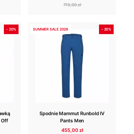
719,00 zł
- 20%
SUMMER SALE 2026
- 20%
awką
Spodnie Mammut Runbold IV
 Off
Pants Men
455,00 zł