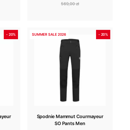
569,00 zł
- 20%
SUMMER SALE 2026
- 20%
ayeur
Spodnie Mammut Courmayeur
SO Pants Men