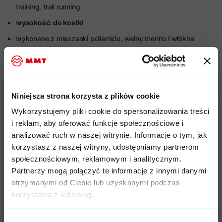
training, trail running
wysokość: do kostki
wykonane z mieszanki poliamidu, wełny merino i włókna
TENCEL
zapewniają idealną równowagę pomiędzy
generowaniem ciepła, kontrolą powstawania
nieprzyjemnych zapachów, odprowadzaniem wilgoci i
trwałością
Niniejsza strona korzysta z plików cookie
specjalna mieszanka włókien, zapewnia wygodę
Wykorzystujemy pliki cookie do spersonalizowania treści
użytkowania, jest przyjemna dla skóry oraz doskonalone
i reklam, aby oferować funkcje społecznościowe i
odprowadza wilgoć i schnie szybciej niż tradycyjne czysto
analizować ruch w naszej witrynie. Informacje o tym, jak
wełniane tkaniny
korzystasz z naszej witryny, udostępniamy partnerom
naturalne, antybakteryjne i termoregulacyjne właściwości
społecznościowym, reklamowym i analitycznym.
wełny merino
zapobiegają powstawaniu nieprzyjemnych
Partnerzy mogą połączyć te informacje z innymi danymi
zapachów, nawet przy długim użytkowaniu i przegrzewaniu
otrzymanymi od Ciebie lub uzyskanymi podczas
naturalne, ekologiczne włókno TENCEL Lyocell
zostało
korzystania z ich usług.
stworzone z
celulozy drzewnej
, posiada
właściwości
termoregulujące nie powoduje podrażnień oraz zapobiega
Wybór