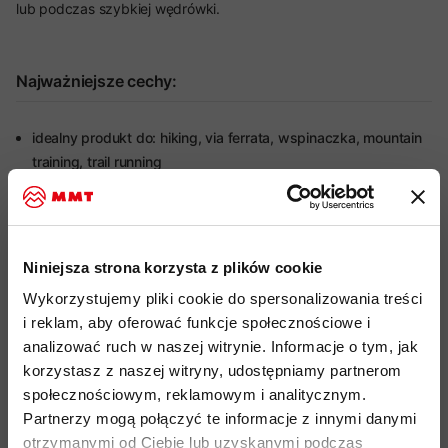
lub podczas szybkiej wędrówki.
Najważniejsze cechy:
idealny produkt do: hiking, via ferrata, wspinaczka, mountain
training, trail running
wysokość: do kostki
wykonane z mieszanki poliamidu, wełny merino i włókna
TENCEL
zapewniają idealną równowagę pomiędzy
Niniejsza strona korzysta z plików cookie
generowaniem ciepła, kontrolą powstawania
nieprzyjemnych zapachów, odprowadzaniem wilgoci i
Wykorzystujemy pliki cookie do spersonalizowania treści
trwałością
i reklam, aby oferować funkcje społecznościowe i
analizować ruch w naszej witrynie. Informacje o tym, jak
specjalna mieszanka włókien, zapewnia wygodę
korzystasz z naszej witryny, udostępniamy partnerom
użytkowania, jest przyjemna dla skóry oraz doskonalone
społecznościowym, reklamowym i analitycznym.
odprowadza wilgoć i schnie szybciej niż tradycyjne czysto
Partnerzy mogą połączyć te informacje z innymi danymi
wełniane tkaniny
otrzymanymi od Ciebie lub uzyskanymi podczas