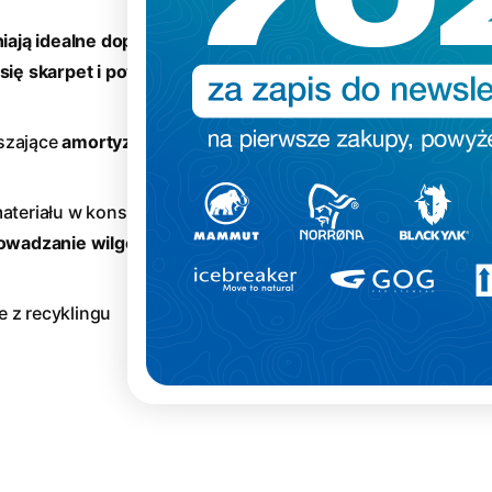
ają idealne dopasowanie
się skarpet i powstawania
szające
amortyzację i
teriału w konstrukcji
owadzanie wilgoci do
 z recyklingu