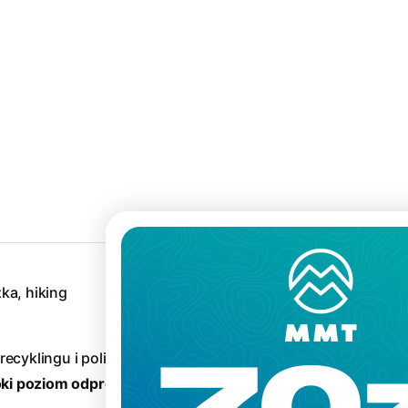
zka, hiking
ecyklingu i poliamidu są
oki poziom odprowadzania