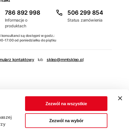
ntakt
786 892 998
506 299 854
Informacje o
Status zamówienia
produktach
 konsultanci są dostępni w godz.:
00-17:00 od poniedziałku do piątku
mularz kontaktowy
lub
sklep@mmtsklep.pl
Zezwól na wszystkie
naszej
Zezwól na wybór
rzy