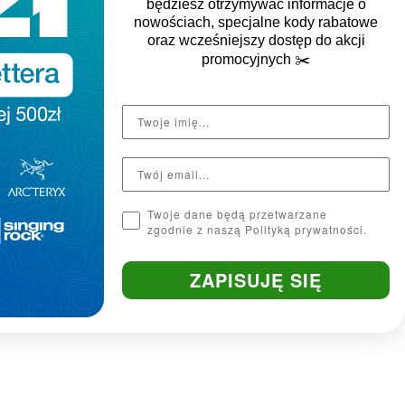
będziesz otrzymywać informacje o
nowościach, specjalne kody rabatowe
oraz wcześniejszy dostęp do akcji
promocyjnych
✂️
Twoje dane będą przetwarzane
zgodnie z naszą Polityką prywatności.
ZAPISUJĘ SIĘ