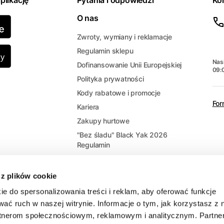
plikację
Pytania i odpowiedzi
Ko
O nas
Zwroty, wymiany i reklamacje
Regulamin sklepu
Nasi
Dofinansowanie Unii Europejskiej
09:
Polityka prywatności
Kody rabatowe i promocje
For
Kariera
Zakupy hurtowe
"Bez śladu" Black Yak 2026
Regulamin
 z plików cookie
ie do spersonalizowania treści i reklam, aby oferować funkcje
wać ruch w naszej witrynie. Informacje o tym, jak korzystasz z 
rtnerom społecznościowym, reklamowym i analitycznym. Partne