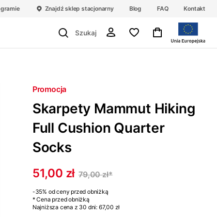
agramie
Znajdź sklep stacjonarny
Blog
FAQ
Kontakt
Promocja
Skarpety Mammut Hiking
Full Cushion Quarter
Socks
51,00 zł
79,00 zł
*
-35%
od ceny przed obniżką
* Cena przed obniżką
Najniższa cena z 30 dni:
67,00 zł