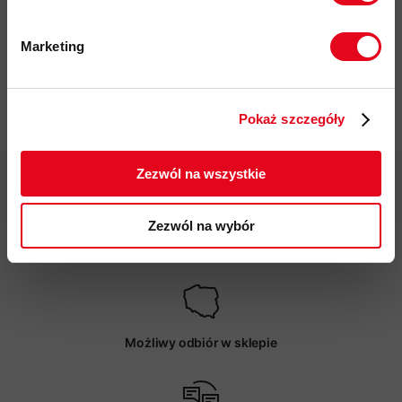
kod produktu: 1193-00040
Marketing
Więcej o produkcie
Twoje dane będą przetwarzane
zgodnie z Polityką prywatności.
Specyfikacja
Pokaż szczegóły
ZAPISUJĘ SIĘ
Zezwól na wszystkie
Zezwól na wybór
Darmowa dostawa od 200 zł
Możliwy odbiór w sklepie