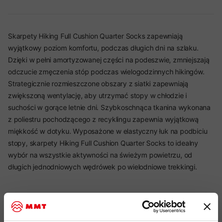
Skarpety Hiking Full Cushion Quarter Socks zapewniają
wyjątkowy poziom komfortu, podczas długich dni na szlaku.
Dzięki w pełni amortyzowanej części na podeszwie, zmniejszają
odczucie zmęczenia stóp podczas wielogodzinnych hikingów.
Strategicznie rozmieszczone obszary z siatki zapewniają
zwiększoną wentylację, aby utrzymać stopy w chłodzie i
suchości w gorące letnie dni. Szybkoschnąca tkanina wykonana
z poliestru pochodzącego z recyklingu zapewnia wyjątkową
miękkość w dotyku. Wyposażone w elastyczny łuk na podbiciu
stopy, skarpety Hiking Full Cushion Quarter Socks to idealny
wybór na wszystkie aktywności na świeżym powietrzu, od
długich jednodniowych wędrówek po wielodniowe trekkingi.
Najważniejsze cechy: