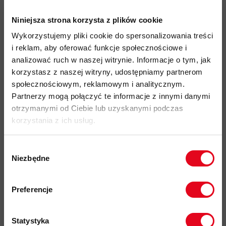
idealny produkt do: trekking, via ferrata, wspinaczka, hiking
Niniejsza strona korzysta z plików cookie
wysokość: do kostki
Wykorzystujemy pliki cookie do spersonalizowania treści
wykonane z mieszanki poliestru pochodzącego z recyklingu i
i reklam, aby oferować funkcje społecznościowe i
poliamidu są
trwałe i miękkie,
a także
zapewniają bardzo
analizować ruch w naszej witrynie. Informacje o tym, jak
wysoki poziom odprowadzania wilgoci i krótki czas
korzystasz z naszej witryny, udostępniamy partnerom
schnięcia
społecznościowym, reklamowym i analitycznym.
elastyczne wsparcie łuku i podbicia stopy
zapewniają idealne
Partnerzy mogą połączyć te informacje z innymi danymi
dopasowanie do kształtu stopy oraz zapobiegają
otrzymanymi od Ciebie lub uzyskanymi podczas
przesuwaniu się skarpet i powstawania obtarć
korzystania z ich usług.
pełne, grubsze wykończenie na podeszwie zwiększające
amortyzację i komfort podczas długiego chodzenia
Wybór
Niezbędne
zgody
strategicznie rozmieszczone strefy wykonane z materiału w
konstrukcji siateczki
zapewniają lepszą oddychalność i
Zapisz się do naszego newslettera i
odbierz
70zł rabatu
przy zakupach na
odprowadzanie wilgoci do dalszych warstw od stopy
Preferencje
kwotę powyżej 500zł ✂️
przyjazność środowiskowa: materiały pochodzące z
recyklingu
Statystyka