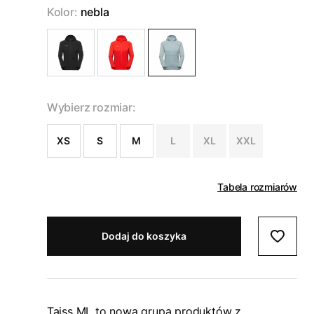
Kolor:
nebla
Wybierz rozmiar:
XS
S
M
L
XL
XXL
Tabela rozmiarów
Dodaj do koszyka
Taiss ML to nowa grupa produktów z