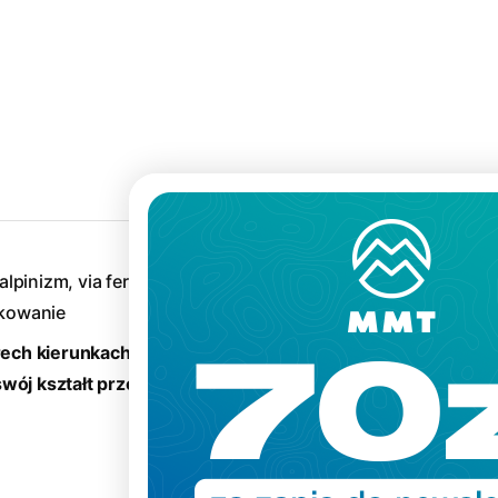
Krój
:
lpinizm, via ferrata,
tkowanie
rech kierunkach, sprawnie
ój kształt przez długi