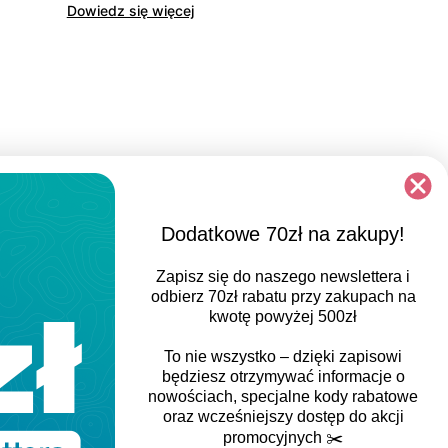
Dowiedz się więcej
Dodatkowe 70zł na zakupy!
ATHLETIC FIT
Zapisz się do naszego newslettera i
Dynamiczny krój, zdefiniowany kształt ciała,
odbierz
70zł rabatu
przy zakupach na
kwotę powyżej 500zł
wstępnie ukształtowane rękawy. Połączenie
zarówno wydajności, jak i komfortu. Zastosowane
To nie wszystko – dzięki zapisowi
elastyczne materiały.
będziesz otrzymywać informacje o
nowościach, specjalne kody rabatowe
oraz wcześniejszy dostęp do akcji
promocyjnych
✂️