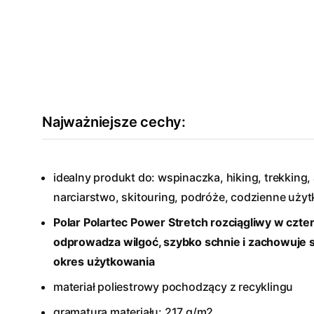
Najważniejsze cechy:
idealny produkt do: wspinaczka, hiking, trekking, a
narciarstwo, skitouring, podróże, codzienne uży
Polar Polartec Power Stretch rozciągliwy w czte
odprowadza wilgoć, szybko schnie i zachowuje sw
okres użytkowania
materiał poliestrowy pochodzący z recyklingu
gramatura materiału: 217 g/m2