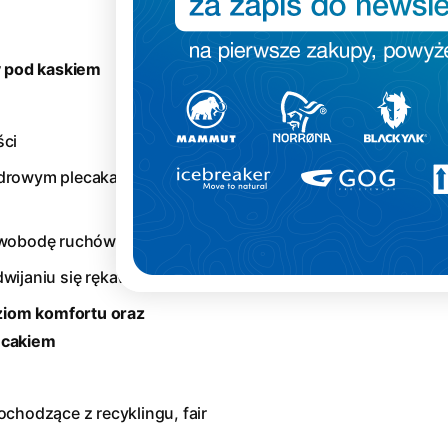
 pod kaskiem
ści
odrowym plecaka oraz
 swobodę ruchów
dwijaniu się rękawów
ziom komfortu oraz
ecakiem
chodzące z recyklingu, fair