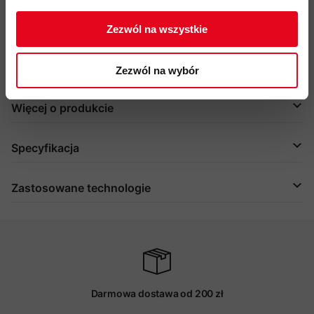
haftowane logo Mammut
przyjazność środowiskowa: bluesign, materiały pochodzące
Zezwól na wszystkie
z recyklingu, fair wear
kod produktu: 1014-07290
Zezwól na wybór
Więcej o produkcie
Specyfikacja
Zastosowane technologie
Darmowa dostawa od 200 zł