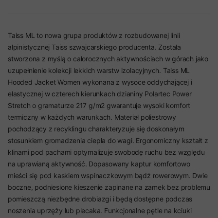
Taiss ML to nowa grupa produktów z rozbudowanej linii
alpinistycznej Taiss szwajcarskiego producenta. Została
stworzona z myślą o całorocznych aktywnościach w górach jako
uzupełnienie kolekcji lekkich warstw izolacyjnych. Taiss ML
Hooded Jacket Women wykonana z wysoce oddychającej i
elastycznej w czterech kierunkach dzianiny Polartec Power
Stretch o gramaturze 217 g/m2 gwarantuje wysoki komfort
termiczny w każdych warunkach. Materiał poliestrowy
pochodzący z recyklingu charakteryzuje się doskonałym
stosunkiem gromadzenia ciepła do wagi. Ergonomiczny kształt z
klinami pod pachami optymalizuje swobodę ruchu bez względu
na uprawianą aktywność. Dopasowany kaptur komfortowo
mieści się pod kaskiem wspinaczkowym bądź rowerowym. Dwie
boczne, podniesione kieszenie zapinane na zamek bez problemu
pomieszczą niezbędne drobiazgi i będą dostępne podczas
noszenia uprzęży lub plecaka. Funkcjonalne pętle na kciuki