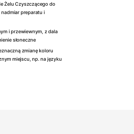
ie Żelu Czyszczącego do
 nadmiar preparatu i
nym i przewiewnym, z dala
mienie słoneczne
eznaczną zmianę koloru
nym miejscu, np. na języku