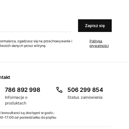
Zapisz się
formularza, zgadzasz się na przechowywanie i
Polityka
twoich danych przez witrynę.
prywatności
ntakt
786 892 998
506 299 854
Informacje o
Status zamówienia
produktach
 konsultanci są dostępni w godz.:
00-17:00 od poniedziałku do piątku