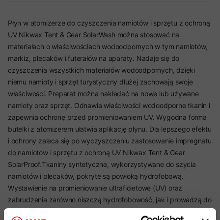
Płyn w atomizerze do czyszczenia namiotów i sprzętu z ochroną
UV Nikwax Tent & Gear SolarWash można stosować na
materiałach o właściwościach wodoodpornych w tym namiotów,
markiz, plecaków i futerałów na aparaty. Nadaje się do
czyszczenia wszystkich materiałów wodoodpornych, dzięki
niemu namioty i sprzęt turystyczny dłużej zachowają swoje
właściwości. Preparat można nakładać na nowe lub używane
namioty oraz sprzęt. Odnawia właściwości wodoodporne tkanin i
zapewnia ochronę przed promieniowaniem UV. Wygodna forma
butelki z atomizerem ułatwia aplikację płynu. Dla lepszego efektu
i ochrony zaleca się po wyczyszczeniu zastosowanie impregnatu
do namiotów i sprzętu z ochroną UV Nikwax Tent & Gear
SolarProof.Tkaniny syntetyczne, wykorzystywane do szycia
namiotów i plecaków, pokryte są powłoką hydrofobową.
Wystawienie na promieniowanie ultrafioletowe (UV) oraz
zabrudzenia zarówno niszczą hydrofobowość, jak i prowadzą do
zmniejszenia mocy tkaniny, znacząco obniżając trwałość