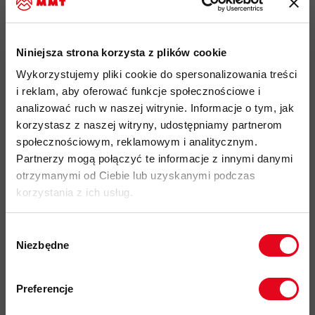
sprzętu. Nikwax Tent & Gear SolarWash odświeża i oczyszcza
tkaninę i chroni przed negatywnym oddziaływaniem
promieniowania UV.
Niniejsza strona korzysta z plików cookie
Wykorzystujemy pliki cookie do spersonalizowania treści
Najważniejsze cechy:
i reklam, aby oferować funkcje społecznościowe i
analizować ruch w naszej witrynie. Informacje o tym, jak
korzystasz z naszej witryny, udostępniamy partnerom
środek czyszczący w sprayu odnawiający własciwości
społecznościowym, reklamowym i analitycznym.
wodoodporne namiotów i sprzętu górskiego
Partnerzy mogą połączyć te informacje z innymi danymi
chroni sprzęt outdoorowy oraz namioty przed
szkodliwym
otrzymanymi od Ciebie lub uzyskanymi podczas
działaniem promieni UV
korzystania z ich usług.
posiada filtr UV
chroniący tkaninę przed działaniem promieni
słonecznych
Wybór
Niezbędne
łatwy i wygodny w użyciu dzięki
aplikacji w postaci sprayu
zgody
Zapisz się do naszego newslettera i
zwiększa wytrzymałość i żywotność tkanin
odbierz
70zł rabatu
przy zakupach na
Preferencje
sprzęt należy wysuszyć przed spakowaniem/ schowaniem
kwotę powyżej 500zł ✂️
2
używać około 50 ml produktu na 1m
materiału