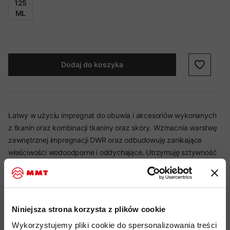
125
ML
Dodaj do koszyka
Łatwy w użyciu impregnat do obuwia i akcesoriów wykonanych
z tkanin oraz kombinacji tkaniny oraz skóry. Wzmacnia warstwę
zewnętrznej impregnacji DWR oraz odbudowuję zanikające
właściwości wodoodporne i oddychające. Utrzymuję sztywność
oraz strukturę materiałów.
Najważniejsze cechy:
Niniejsza strona korzysta z plików cookie
Wykorzystujemy pliki cookie do spersonalizowania treści