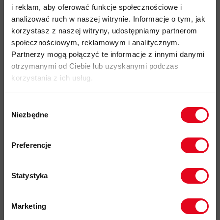
nadaję wyjątkowe właściwości wodoodporne przy
i reklam, aby oferować funkcje społecznościowe i
zachowaniu właściwości oddychających
analizować ruch w naszej witrynie. Informacje o tym, jak
utrzymuję wsparcie i strukturę tkanin
korzystasz z naszej witryny, udostępniamy partnerom
społecznościowym, reklamowym i analitycznym.
łatwe i szybkie nanoszenie również na mokry materiał
Partnerzy mogą połączyć te informacje z innymi danymi
do wszystkich rodzajów obuwia wykonanych z mieszanki
otrzymanymi od Ciebie lub uzyskanymi podczas
tkanin
korzystania z ich usług.
produkowany na bazie wody
bezpieczny i przyjazny dla środowiska ( wolny od PFC )
Wybór
Niezbędne
zgody
UWAGA! Użycie impregnatu może spowodować nieznaczną
zmianę koloru skóry i/lub materiału
Zapisz się do naszego newslettera i
odbierz
70zł rabatu
przy zakupach na
Preferencje
Należy wypróbować w najmniej widocznym miejscu.
kwotę powyżej 500zł ✂️
Więcej o produkcie
Statystyka
Specyfikacja
Marketing
Twoje dane będą przetwarzane