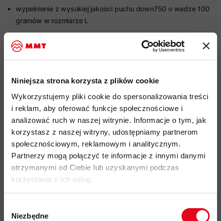
wypełnienie z wysokiej jakości puchu down750 o wadze 100
gramów w rozmiarze L
stosunek puchu do pierza w proporcji 90:10, sprężystość
puchu 750 CUIN, certyfikowany standardem RDS i bluesign,
zapewniający znakomity stosunek ciepła do wagi
rozmieszczenie puchu w kamizelce w kształcie "T-shirt`u" dla
Niniejsza strona korzysta z plików cookie
maksymalnej izolacji termicznej w najbardziej wymagających
Wykorzystujemy pliki cookie do spersonalizowania treści
od tego miejscach
i reklam, aby oferować funkcje społecznościowe i
panele boczne, elementy przy szyi i barki zostały ocieplone
analizować ruch w naszej witrynie. Informacje o tym, jak
syntetyczną izolacją z recyklingu, zapewniającą lepszą
korzystasz z naszej witryny, udostępniamy partnerom
odporność na wilgoć
społecznościowym, reklamowym i analitycznym.
impregnacja DWR nie zawiera szkodliwych dla zdrowia i
Partnerzy mogą połączyć te informacje z innymi danymi
środowiska związków PFC, zapewnia lekką ochronę przed
otrzymanymi od Ciebie lub uzyskanymi podczas
wilgocią
korzystania z ich usług.
obszary narażone na przetarcia i zawilgocenie- barki i
Wybór
wstawki przy gardzie zostały wzmocnione nylonem 45D
Niezbędne
zgody
pochodzącym z recyklingu