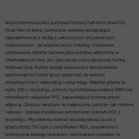
Wszechstronna kurtka puchowa Norrona Falketind Down750
Hood Men to lekka, techniczna warstwa docieplająca
zaprojektowana z myślą o całorocznych aktywnościach
outdoorowych - od wspinaczki po trekking i codzienne
użytkowanie. Idealna zarówno jako warstwa wierzchnia w
chłodniejsze dni lata, jak i jako skuteczna izolacja pod kurtkę
shellową zimą. Kurtka została wykonana z lekkiej tkaniny
aeroDownproof, która łączy odporność na warunki
atmosferyczne z miękkością i niską wagą. Materiał główny to
nylon 20D z recyklingu, pokryty hydrofobową powłoką DWR bez
szkodliwych związków PFC, zapewniającą ochronę przed
wilgocią. Obszary narażone na zwiększone zużycie - jak ramiona
i rękawy - zostały dodatkowo wzmocnione nylonem 45D z
recyklingu. Wypełnienie stanowi wysokiej jakości puch o
sprężystości 750 cuin z certyfikatem RDS, uzupełniony o
syntetyczną izolację na bokach, końcówkach rękawów i w