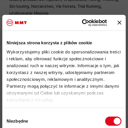
Ski-touring, Narciarstwo, Via Ferrata, Trial Running,
użytkowanie Miejskie
funkcjonalna koszulka typu base layer z krótkim rękawem o
charakterze multi-sportowym
wykonana z przyjemnie miękkiego, szybkoschnącego
Niniejsza strona korzysta z plików cookie
materiału pureUll180 w 100% zbudowanego z Wełny Merino o
gramaturze 165g/m2 i grubości pojedynczego włókna 18,5
Wykorzystujemy pliki cookie do spersonalizowania treści
mikrona
i reklam, aby oferować funkcje społecznościowe i
analizować ruch w naszej witrynie. Informacje o tym, jak
naturalne, antybakteryjne i termoregulacyjne właściwości
korzystasz z naszej witryny, udostępniamy partnerom
wełny zapobiegają powstawaniu nieprzyjemnych
społecznościowym, reklamowym i analitycznym.
zapachów, nawet przy długim użytkowaniu i przegrzewaniu
Partnerzy mogą połączyć te informacje z innymi danymi
Mulesing Free - wełna merynosowa pozyskiwana bez
otrzymanymi od Ciebie lub uzyskanymi podczas
krzywdzącej zwierzęta praktyki mulesingu
korzystania z ich usług.
wełna produkowana z certyfikatem RWS w celu ochrony
dobrostanu zwierząt
Wybór
logotyp zależny od wersji kolorystycznej produktu:
Niezbędne
zgody
nadrukowany mniejszy logotyp marki Norrona na piersi, duży