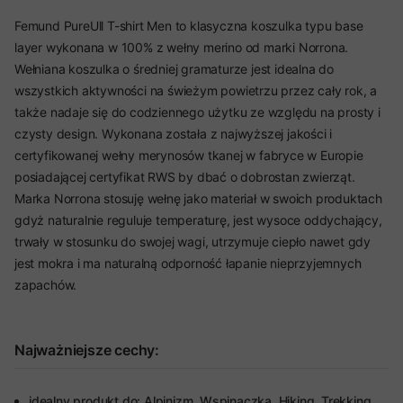
Femund PureUll T-shirt Men to klasyczna koszulka typu base
layer wykonana w 100% z wełny merino od marki Norrona.
Wełniana koszulka o średniej gramaturze jest idealna do
wszystkich aktywności na świeżym powietrzu przez cały rok, a
także nadaje się do codziennego użytku ze względu na prosty i
czysty design. Wykonana została z najwyższej jakości i
certyfikowanej wełny merynosów tkanej w fabryce w Europie
posiadającej certyfikat RWS by dbać o dobrostan zwierząt.
Marka Norrona stosuję wełnę jako materiał w swoich produktach
gdyż naturalnie reguluje temperaturę, jest wysoce oddychający,
trwały w stosunku do swojej wagi, utrzymuje ciepło nawet gdy
jest mokra i ma naturalną odporność łapanie nieprzyjemnych
zapachów.
Najważniejsze cechy:
idealny produkt do: Alpinizm, Wspinaczka, Hiking, Trekking,