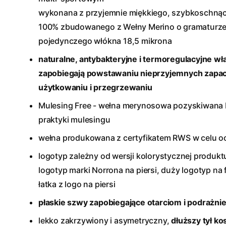
wykonana z przyjemnie miękkiego, szybkoschnąc
100% zbudowanego z Wełny Merino o gramaturze
pojedynczego włókna 18,5 mikrona
naturalne, antybakteryjne i termoregulacyjne wł
zapobiegają powstawaniu nieprzyjemnych zapac
użytkowaniu i przegrzewaniu
Mulesing Free - wełna merynosowa pozyskiwana 
praktyki mulesingu
wełna produkowana z certyfikatem RWS w celu o
logotyp zależny od wersji kolorystycznej produk
logotyp marki Norrona na piersi, duży logotyp na
łatka z logo na piersi
płaskie szwy zapobiegające otarciom i podrażni
lekko zakrzywiony i asymetryczny,
dłuższy tył ko