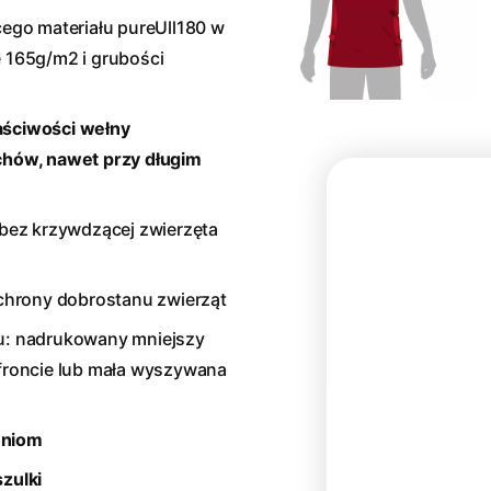
ego materiału pureUll180 w
 165g/m2 i grubości
aściwości wełny
hów, nawet przy długim
bez krzywdzącej zwierzęta
chrony dobrostanu zwierząt
tu: nadrukowany mniejszy
 froncie lub mała wyszywana
eniom
szulki