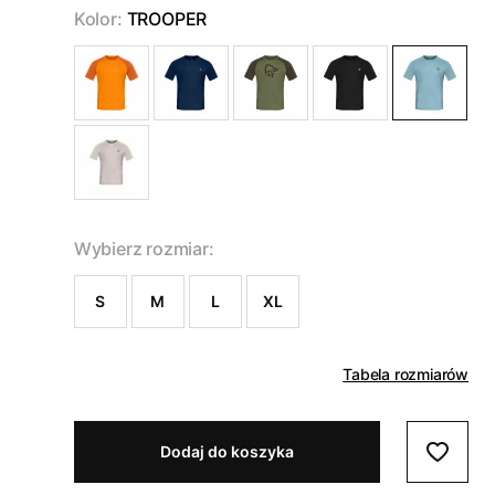
Kolor:
TROOPER
Wybierz rozmiar:
S
M
L
XL
Tabela rozmiarów
Dodaj do koszyka