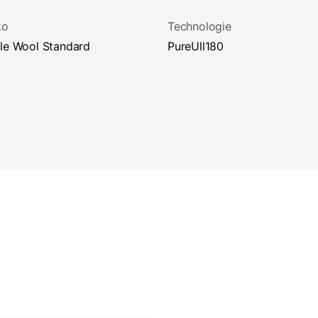
ko
Technologie
ble Wool Standard
pureUll180