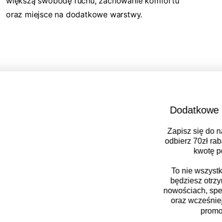
większą swobodę ruchu, zachowanie komfortu
oraz miejsce na dodatkowe warstwy.
Dodatkowe 70zł na zakupy!
Zapisz się do naszego newslettera i
odbierz
70zł rabatu
przy zakupach na
kwotę powyżej 500zł
To nie wszystko – dzięki zapisowi
będziesz otrzymywać informacje o
nowościach, specjalne kody rabatowe
oraz wcześniejszy dostęp do akcji
promocyjnych
✂️