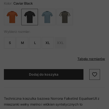
Kolor:
Caviar Black
Wybierz rozmiar:
S
M
L
XL
XXL
Tabela rozmiarów
Dodaj do koszyka
Techniczna koszulka bazowa Norrona Falketind EqualiserUll z
mieszanki wełny merino i włókien syntetycznych to