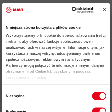
idealny produkt do: wspinaczka górska, trekking, MTB,
turystyka całoroczna, użytkowanie miejskie
lekka i oddychająca koszulka techniczna z mieszanki
materiałów naturalnych i syntetycznych
Niniejsza strona korzysta z plików cookie
tkanina o gramaturze 125 g/m
Wykorzystujemy pliki cookie do spersonalizowania treści
i reklam, aby oferować funkcje społecznościowe i
naturalna termoregulacja i odporność na zapachy dzięki
analizować ruch w naszej witrynie. Informacje o tym, jak
wełnie merino
korzystasz z naszej witryny, udostępniamy partnerom
zwiększona trwałość, szybkie schnięcie i odprowadzanie
społecznościowym, reklamowym i analitycznym.
wilgoci dzięki włóknom syntetycznym
Partnerzy mogą połączyć te informacje z innymi danymi
techniczny, przylegający krój
otrzymanymi od Ciebie lub uzyskanymi podczas
korzystania z ich usług.
nadruk na piersi oraz nadrukowana metka na karku - brak
drażniących wszywek
Wybór
przesunięte szwy na ramionach -
komfort noszenia z
Niezbędne
zgody
plecakiem
Zapisz się do naszego newslettera i
elastyczne wykończenia rękawów i dołu koszulki
odbierz
70zł rabatu
przy zakupach na
Preferencje