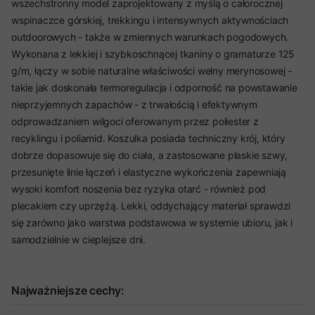
wszechstronny model zaprojektowany z myślą o całorocznej
wspinaczce górskiej, trekkingu i intensywnych aktywnościach
outdoorowych - także w zmiennych warunkach pogodowych.
Wykonana z lekkiej i szybkoschnącej tkaniny o gramaturze 125
g/m, łączy w sobie naturalne właściwości wełny merynosowej -
takie jak doskonała termoregulacja i odporność na powstawanie
nieprzyjemnych zapachów - z trwałością i efektywnym
odprowadzaniem wilgoci oferowanym przez poliester z
recyklingu i poliamid. Koszulka posiada techniczny krój, który
dobrze dopasowuje się do ciała, a zastosowane płaskie szwy,
przesunięte linie łączeń i elastyczne wykończenia zapewniają
wysoki komfort noszenia bez ryzyka otarć - również pod
plecakiem czy uprzężą. Lekki, oddychający materiał sprawdzi
się zarówno jako warstwa podstawowa w systemie ubioru, jak i
samodzielnie w cieplejsze dni.
Najważniejsze cechy: