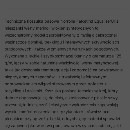
Techniczna koszulka bazowa Norrona Falketind EqualiserUll z
mieszanki wełny merino i włókien syntetycznych to
wszechstronny model zaprojektowany z myślą o całorocznej
wspinaczce górskiej, trekkingu i intensywnych aktywnościach
outdoorowych - także w zmiennych warunkach pogodowych.
Wykonana z lekkiej i szybkoschnącej tkaniny o gramaturze 125
g/m, łączy w sobie naturalne właściwości wełny merynosowej -
takie jak doskonała termoregulacja i odporność na powstawanie
nieprzyjemnych zapachów - z trwałością i efektywnym
odprowadzaniem wilgoci oferowanym przez poliester z
recyklingu i poliamid. Koszulka posiada techniczny krój, który
dobrze dopasowuje się do ciała, a zastosowane płaskie szwy,
przesunięte linie łączeń i elastyczne wykończenia zapewniają
wysoki komfort noszenia bez ryzyka otarć - również pod
plecakiem czy uprzężą. Lekki, oddychający materiał sprawdzi
się zarówno jako warstwa podstawowa w systemie ubioru, jak i