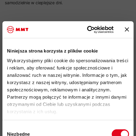
samodzielnie w cieplejsze dni.
Najważniejsze cechy:
idealny produkt do: wspinaczka górska, trekking, MTB,
turystyka całoroczna, użytkowanie miejskie
Niniejsza strona korzysta z plików cookie
lekka i oddychająca koszulka techniczna z mieszanki
Wykorzystujemy pliki cookie do spersonalizowania treści
materiałów naturalnych i syntetycznych
i reklam, aby oferować funkcje społecznościowe i
analizować ruch w naszej witrynie. Informacje o tym, jak
tkanina o gramaturze 125 g/m
korzystasz z naszej witryny, udostępniamy partnerom
naturalna termoregulacja i odporność na zapachy dzięki
społecznościowym, reklamowym i analitycznym.
wełnie merino
Partnerzy mogą połączyć te informacje z innymi danymi
zwiększona trwałość, szybkie schnięcie i odprowadzanie
otrzymanymi od Ciebie lub uzyskanymi podczas
wilgoci dzięki włóknom syntetycznym
korzystania z ich usług.
techniczny, przylegający krój
Wybór
nadruk na piersi oraz nadrukowana metka na karku - brak
Niezbędne
zgody