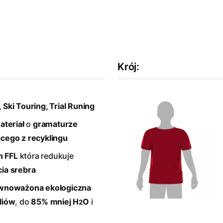
Krój
:
 Ski Touring, Trial Runing
ateriał
o
gramaturze
cego z recyklingu
h FFL
która redukuje
ia srebra
wnoważona ekologiczna
liów
, do
85%
mniej H
O
i
2