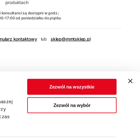
produktach
 konsultanci są dostępni w godz.:
00-17:00 od poniedziałku do piątku
mularz kontaktowy
lub
sklep@mmtsklep.pl
Zezwól na wszystkie
naszej
Zezwól na wybór
rzy
dczas