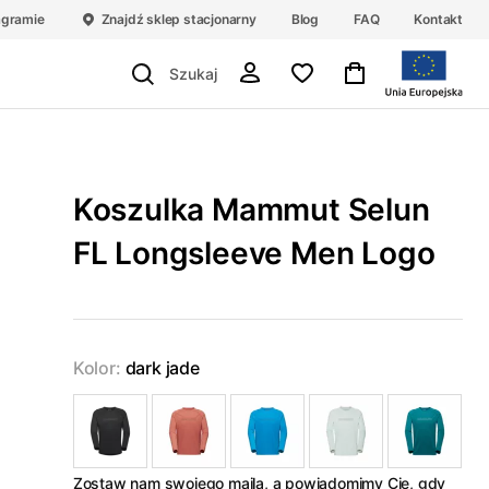
agramie
Znajdź sklep stacjonarny
Blog
FAQ
Kontakt
Koszulka Mammut Selun
FL Longsleeve Men Logo
Kolor:
dark jade
Zostaw nam swojego maila, a powiadomimy Cię, gdy