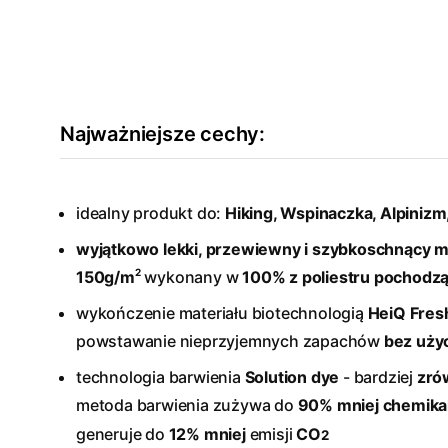
Najważniejsze cechy:
idealny produkt do:
Hiking, Wspinaczka, Alpinizm,
wyjątkowo lekki, przewiewny i szybkoschnący m
2
150g/m
wykonany w
100% z poliestru pochodzą
wykończenie materiału biotechnologią
HeiQ Fres
powstawanie nieprzyjemnych zapachów
bez użyc
technologia barwienia
Solution dye
- bardziej
zró
metoda barwienia zużywa do
90% mniej
chemika
generuje do
12%
mniej
emisji
CO
2