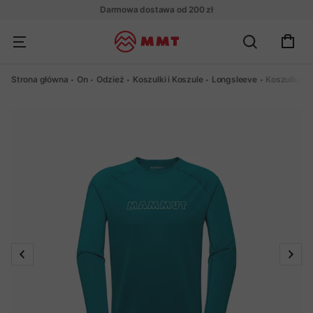
Darmowa dostawa od 200 zł
Strona główna
On
Odzież
Koszulki i Koszule
Longsleeve
Koszulka M