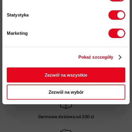
komfortu i zapobiegają podrażnieniom w użytkowania z
plecakiem
Statystyka
przyjazność środowiskowa:
certyfikat bluesign
, materiały
pochodzące z recyklingu, Fair Wear, Solution dye
Marketing
kod produktu: 1016-01440
Twoje dane będą przetwarzane
zgodnie z Polityką prywatności.
Więcej o produkcie
Pokaż szczegóły
ZAPISUJĘ SIĘ
Specyfikacja
Zezwól na wszystkie
Zezwól na wybór
Darmowa dostawa od 200 zł