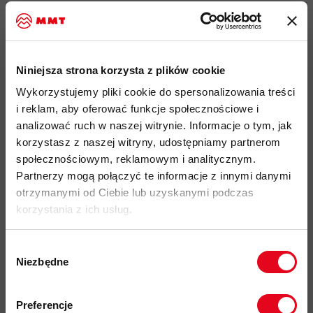
Najważniejsze cechy:
idealny produkt do:
Hiking, Wspinaczka, Alpinizm, Ski
Touring, Trial Runing
Niniejsza strona korzysta z plików cookie
wyjątkowo lekki, przewiewny i szybkoschnący materiał
o
Wykorzystujemy pliki cookie do spersonalizowania treści
2
gramaturze 150g/m
wykonany w
100% z poliestru
i reklam, aby oferować funkcje społecznościowe i
pochodzącego z recyklingu
analizować ruch w naszej witrynie. Informacje o tym, jak
wykończenie materiału biotechnologią
HeiQ Fresh FFL
która
korzystasz z naszej witryny, udostępniamy partnerom
redukuje powstawanie nieprzyjemnych zapachów
bez użycia
społecznościowym, reklamowym i analitycznym.
srebra
Partnerzy mogą połączyć te informacje z innymi danymi
otrzymanymi od Ciebie lub uzyskanymi podczas
technologia barwienia
Solution dye
- bardziej
korzystania z ich usług.
zrównoważona ekologiczna
metoda barwienia zużywa do
90% mniej
chemikaliów
, do
85%
mniej H
O
i generuje do
2
Wybór
12%
mniej
emisji
CO
2
Niezbędne
zgody
ochrona przed promieniowaniem słonecznym UV - UPF
Zapisz się do naszego newslettera i
50+
odbierz
70zł rabatu
przy zakupach na
Preferencje
przesunięte, gładkie szwy
zapewniają wysoki
poziom
kwotę powyżej 500zł ✂️