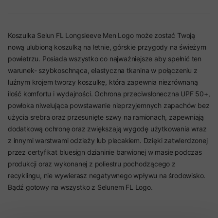
Koszulka Selun FL Longsleeve Men Logo może zostać Twoją
nową ulubioną koszulką na letnie, górskie przygody na świeżym
powietrzu. Posiada wszystko co najważniejsze aby spełnić ten
warunek- szybkoschnąca, elastyczna tkanina w połączeniu z
luźnym krojem tworzy koszulkę, która zapewnia niezrównaną
ilość komfortu i wydajności. Ochrona przeciwsłoneczna UPF 50+,
powłoka niwelująca powstawanie nieprzyjemnych zapachów bez
użycia srebra oraz przesunięte szwy na ramionach, zapewniają
dodatkową ochronę oraz zwiększają wygodę użytkowania wraz
z innymi warstwami odzieży lub plecakiem. Dzięki zatwierdzonej
przez certyfikat bluesign dzianinie barwionej w masie podczas
produkcji oraz wykonanej z poliestru pochodzącego z
recyklingu, nie wywierasz negatywnego wpływu na środowisko.
Bądź gotowy na wszystko z Selunem FL Logo.