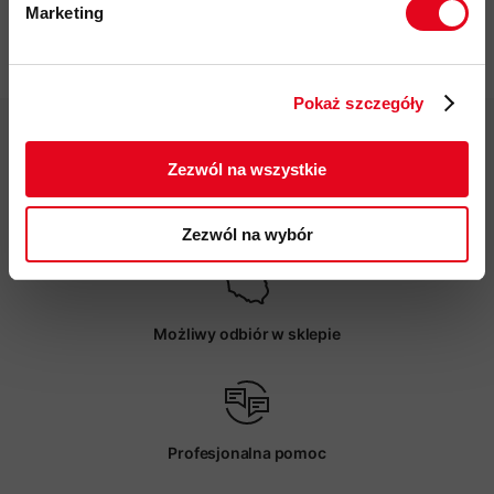
Marketing
Twoje dane będą przetwarzane
Pliki do pobrania
zgodnie z Polityką prywatności.
Pokaż szczegóły
ZAPISUJĘ SIĘ
Zezwól na wszystkie
Darmowa dostawa od 200 zł
Zezwól na wybór
Możliwy odbiór w sklepie
Profesjonalna pomoc