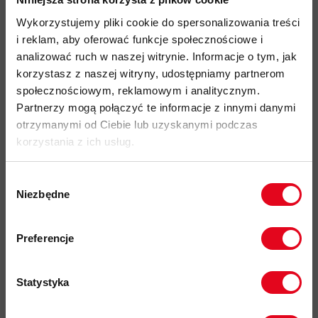
duże otwory wentylacyjne
dla dobrej cyrkulacji powietrza i
Wykorzystujemy pliki cookie do spersonalizowania treści
odprowadzania ciepła
i reklam, aby oferować funkcje społecznościowe i
analizować ruch w naszej witrynie. Informacje o tym, jak
dwa
plastikowe klipsy
na froncie oraz
gumowa pętla
na tyle
korzystasz z naszej witryny, udostępniamy partnerom
do zamocowania
czołówki
społecznościowym, reklamowym i analitycznym.
certyfikaty:
Partnerzy mogą połączyć te informacje z innymi danymi
CE EN 12492
otrzymanymi od Ciebie lub uzyskanymi podczas
korzystania z ich usług.
Extensive Mammut Safety Test
- zwiększona
wytrzymałość kasku przy uderzeniu bocznym
Wybór
materiałowy pokrowiec
na kask oraz
wymienne pianki
w
Niezbędne
zgody
zestawie
Zapisz się do naszego newslettera i
kod produktu: 2030-00260
odbierz
70zł rabatu
przy zakupach na
Preferencje
kwotę powyżej 500zł ✂️
Więcej o produkcie
Statystyka
Specyfikacja