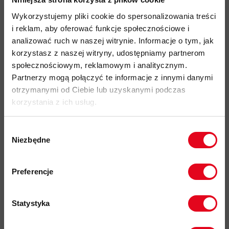
duże otwory wentylacyjne
dla dobrej cyrkulacji powietrza i
Wykorzystujemy pliki cookie do spersonalizowania treści
odprowadzania ciepła
i reklam, aby oferować funkcje społecznościowe i
analizować ruch w naszej witrynie. Informacje o tym, jak
dwa
plastikowe klipsy
na froncie oraz
gumowa pętla
na tyle
korzystasz z naszej witryny, udostępniamy partnerom
do zamocowania
czołówki
społecznościowym, reklamowym i analitycznym.
certyfikaty:
Partnerzy mogą połączyć te informacje z innymi danymi
CE EN 12492
otrzymanymi od Ciebie lub uzyskanymi podczas
korzystania z ich usług.
Extensive Mammut Safety Test
- zwiększona
wytrzymałość kasku przy uderzeniu bocznym
Wybór
materiałowy pokrowiec
na kask oraz
wymienne pianki
w
Niezbędne
zgody
zestawie
Zapisz się do naszego newslettera i
kod produktu: 2030-00260
odbierz
70zł rabatu
przy zakupach na
Preferencje
kwotę powyżej 500zł ✂️
Więcej o produkcie
Statystyka
Specyfikacja