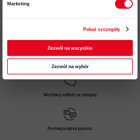
Marketing
Twoje dane będą przetwarzane
Pliki do pobrania
zgodnie z Polityką prywatności.
Pokaż szczegóły
ZAPISUJĘ SIĘ
Zezwól na wszystkie
Darmowa dostawa od 200 zł
Zezwól na wybór
Możliwy odbiór w sklepie
Profesjonalna pomoc