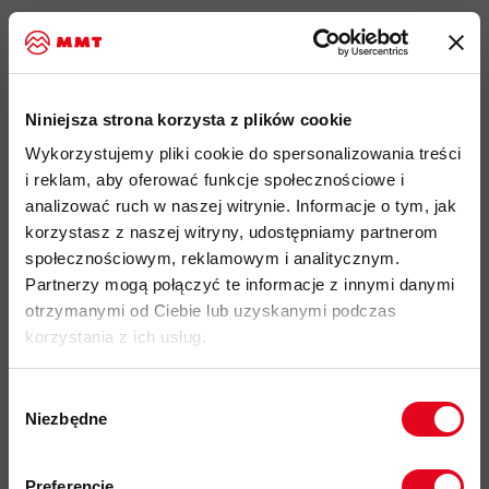
idealny produkt do: Alpinizm, Wspinaczka, Hiking, Ski Touring,
Narciarstwo, Via Ferrata, Trial Running, użytkowanie Miejskie
lekki, wygodny i rozciągliwy materiał warmwool2 o
gramaturze 289 g/m2, został wykonany z mieszanki poliestru
Niniejsza strona korzysta z plików cookie
z recyklingu, wełny merino i elastanu zapewniającego
Wykorzystujemy pliki cookie do spersonalizowania treści
większa rozciągliwość
i reklam, aby oferować funkcje społecznościowe i
wewnętrzna struktura polarowa zwiększa odprowadzanie
analizować ruch w naszej witrynie. Informacje o tym, jak
wilgoci, zapobiega wychłodzeniu podczas aktywności i
korzystasz z naszej witryny, udostępniamy partnerom
szybko schnie
społecznościowym, reklamowym i analitycznym.
Partnerzy mogą połączyć te informacje z innymi danymi
naturalne, antybakteryjne i termoregulacyjne właściwości
otrzymanymi od Ciebie lub uzyskanymi podczas
wełny zapobiegają powstawaniu nieprzyjemnych zapachów,
korzystania z ich usług.
nawet przy długim użytkowaniu i przegrzewaniu
bardzo dobry stosunek ilości generowanego ciepła do wagi
Wybór
materiału
Niezbędne
zgody
dostosowana do użytkowania pod kaskiem
Zapisz się do naszego newslettera i
płaskie szwy zapewniają wysoki poziom komfortu i
odbierz
70zł rabatu
przy zakupach na
Preferencje