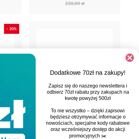
239,00 zł
- 20%
Dodatkowe 70zł na zakupy!
Zapisz się do naszego newslettera i
odbierz
70zł rabatu
przy zakupach na
kwotę powyżej 500zł
To nie wszystko – dzięki zapisowi
o 200
Czapka z daszkiem Black Yak
będziesz otrzymywać informacje o
nowościach, specjalne kody rabatowe
Circle Logo Cap
oraz wcześniejszy dostęp do akcji
149,00 zł
promocyjnych
✂️