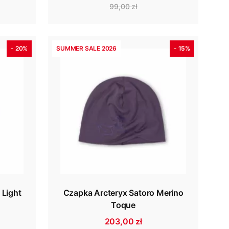
99,00 zł
- 20%
SUMMER SALE 2026
- 15%
Light
Czapka Arcteryx Satoro Merino
Toque
203,00 zł