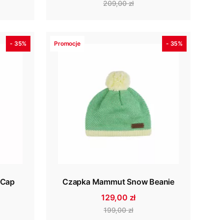
209,00 zł
- 35%
Promocje
- 35%
 Cap
Czapka Mammut Snow Beanie
129,00 zł
199,00 zł