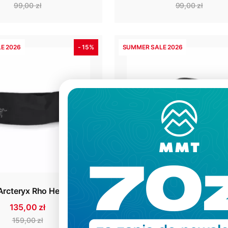
99,00 zł
99,00 zł
E 2026
- 15%
SUMMER SALE 2026
Arcteryx Rho Headband
Czapka Icebreaker Merin
Oasis Beanie
135,00 zł
103,00 zł
159,00 zł