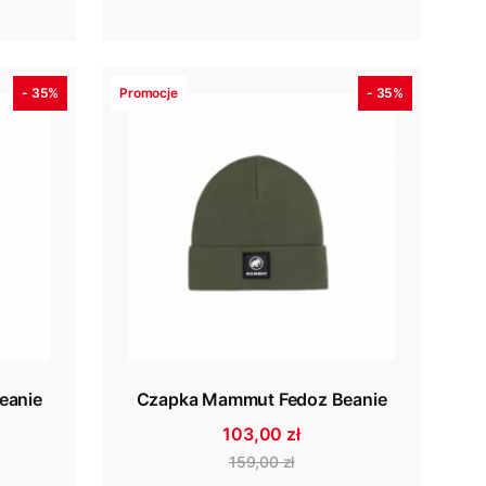
- 35%
Promocje
- 35%
eanie
Czapka Mammut Fedoz Beanie
103,00 zł
159,00 zł