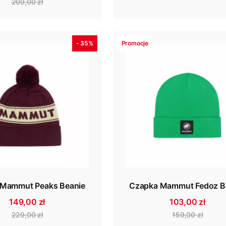
209,00 zł
- 35%
Promocje
 Mammut Peaks Beanie
Czapka Mammut Fedoz B
149,00 zł
103,00 zł
229,00 zł
159,00 zł