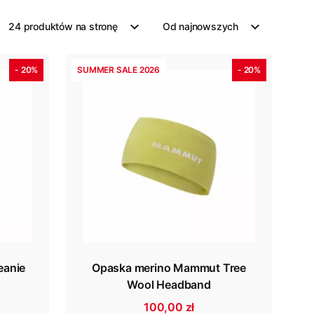
24 produktów na stronę
Od najnowszych
- 20%
SUMMER SALE 2026
- 20%
eanie
Opaska merino Mammut Tree
Wool Headband
100,00 zł