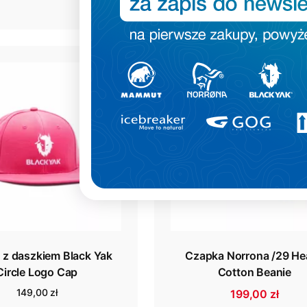
129,00 zł
SUMMER SALE 2026
 z daszkiem Black Yak
Czapka Norrona /29 He
Circle Logo Cap
Cotton Beanie
149,00 zł
199,00 zł