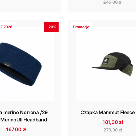
249,00 zł
E 2026
- 20%
Promocje
 merino Norrona /29
Czapka Mammut Fleece
 MerinoUll Headband
181,00 zł
167,00 zł
279,00 zł