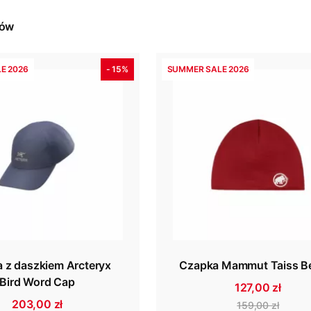
tów
E 2026
- 15%
SUMMER SALE 2026
 z daszkiem Arcteryx
Czapka Mammut Taiss B
Bird Word Cap
127,00 zł
203,00 zł
159,00 zł