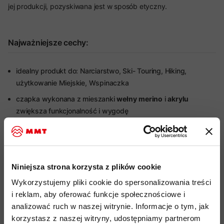
jej produkcji, pozyskiwana jest w sposób etyczny.
Najważniejsze cechy:
idealny produkt do: Narciarstwo, Ski- Touring, Hiking,
użytkowanie Miejskie, Wspinaczka
czapka wykonana z mieszanki
wełny
merino
i
akrylu
zwiększa funkcjonalność i wygodę
naturalne, antybakteryjne działanie
wełny
zapobiega
powstawaniu nieprzyjemnych zapachów, nawet przy długim
użytkowaniu
Niniejsza strona korzysta z plików cookie
Mulesing Free
- wełna merynosowa pozyskiwana bez
praktyki mulesingu
Wykorzystujemy pliki cookie do spersonalizowania treści
i reklam, aby oferować funkcje społecznościowe i
wełna z certyfikatem
RWS
w celu ochrony dobrostanu
analizować ruch w naszej witrynie. Informacje o tym, jak
zwierząt
korzystasz z naszej witryny, udostępniamy partnerom
styl retro z dużym pomponem oraz
napisem MAMMUT