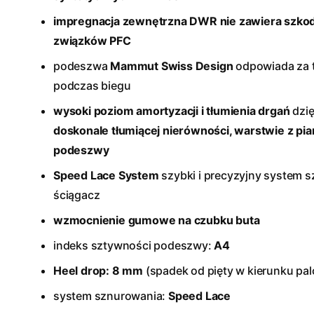
impregnacja zewnętrzna DWR nie zawiera szkod
związków PFC
podeszwa
Mammut Swiss Design
odpowiada za t
podczas biegu
wysoki poziom amortyzacji i tłumienia drgań
dzię
doskonale tłumiącej nierówności, warstwie z pi
podeszwy
Speed Lace System
szybki i precyzyjny system 
ściągacz
wzmocnienie gumowe na czubku buta
indeks sztywności podeszwy:
A4
Heel drop: 8 mm
(spadek od pięty w kierunku pa
system sznurowania:
Speed Lace