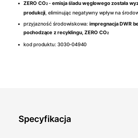
ZERO CO
-
emisja śladu węglowego została w
2
produkcji
, eliminując negatywny wpływ na środow
przyjazność środowiskowa:
impregnacja DWR bez
pochodzące z recyklingu, ZERO CO
2
kod produktu: 3030-04940
Specyfikacja