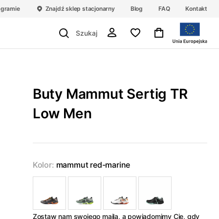
agramie
Znajdź sklep stacjonarny
Blog
FAQ
Kontakt
Buty Mammut Sertig TR
Low Men
Kolor:
mammut red-marine
Zostaw nam swojego maila, a powiadomimy Cię, gdy