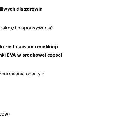
liwych dla zdrowia
rakcję i responsywność
ki zastosowaniu
miękkiej i
anki EVA w środkowej części
sznurowania oparty o
lców)