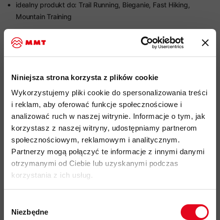
idealny produkt do: Trail Running, Bieganie, Fast Hiking,
Mountain Training
buty biegowe
dedykowane do biegów trailowych na
średnich dystansów
cholewka buta wykonana z wysoce wentylowanych
materiałów syntetycznych
Air-Mesh
Niniejsza strona korzysta z plików cookie
impregnacja zewnętrzna DWR nie zawiera szkodliwych dla
Wykorzystujemy pliki cookie do spersonalizowania treści
zdrowia związków PFC
i reklam, aby oferować funkcje społecznościowe i
podeszwa
Mammut Swiss Design
odpowiada za trakcję i
analizować ruch w naszej witrynie. Informacje o tym, jak
responsywność podczas biegu
korzystasz z naszej witryny, udostępniamy partnerom
społecznościowym, reklamowym i analitycznym.
wysoki poziom amortyzacji i tłumienia drgań
dzięki
Partnerzy mogą połączyć te informacje z innymi danymi
zastosowaniu
miękkiej i doskonale tłumiącej nierówności,
otrzymanymi od Ciebie lub uzyskanymi podczas
warstwie z pianki EVA w środkowej części podeszwy
korzystania z ich usług.
Speed Lace System
szybki i precyzyjny system sznurowania
oparty o ściągacz
Wybór
wzmocnienie gumowe na czubku buta
Niezbędne
zgody