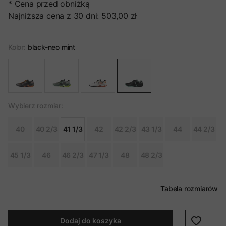
* Cena przed obniżką
Najniższa cena z 30 dni:
503,00 zł
Kolor:
black-neo mint
Wybierz rozmiar:
40
40 2/3
41 1/3
42
42 2/3
43 1/3
44
44 2/3
45 1/3
46
46 2/3
47 1/3
48
48 2/3
Tabela rozmiarów
Dodaj do koszyka