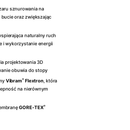
zaru sznurowania na
 bucie oraz zwiększając
wspierająca naturalny ruch
e i wykorzystanie energii
ia projektowania 3D
anie obuwia do stopy
®
umy
Vibram
Flextron
, która
zepność na nierównym
®
membranę
GORE-TEX