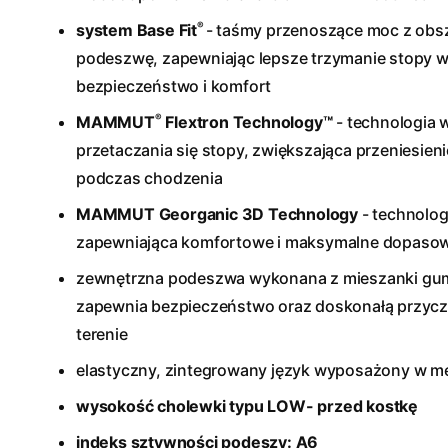
®
system Base Fit
- taśmy przenoszące moc z obs
podeszwę, zapewniając lepsze trzymanie stopy w
bezpieczeństwo i komfort
®
MAMMUT
Flextron Technology™
- technologia 
przetaczania się stopy, zwiększająca przeniesieni
podczas chodzenia
MAMMUT Georganic 3D Technology
- technolog
zapewniająca komfortowe i maksymalne dopasow
zewnętrzna podeszwa wykonana z mieszanki g
zapewnia bezpieczeństwo oraz doskonałą przyc
terenie
elastyczny, zintegrowany język wyposażony w 
wysokość cholewki typu LOW- przed kostkę
indeks sztywności podeszy:
A6