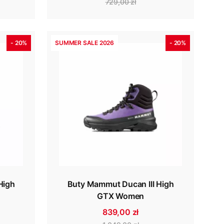
729,00 zł
- 20%
SUMMER SALE 2026
- 20%
High
Buty Mammut Ducan III High
GTX Women
839,00 zł