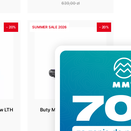
639,00 zł
- 20%
SUMMER SALE 2026
- 20%
Dodatkowe 70zł na zakupy!
Zapisz się do naszego newslettera i
odbierz
70zł rabatu
przy zakupach na
kwotę powyżej 500zł
To nie wszystko – dzięki zapisowi
ow LTH
Buty Mammut Ducan III Low
będziesz otrzymywać informacje o
nowościach, specjalne kody rabatowe
GTX Women
oraz wcześniejszy dostęp do akcji
727,00 zł
promocyjnych
✂️