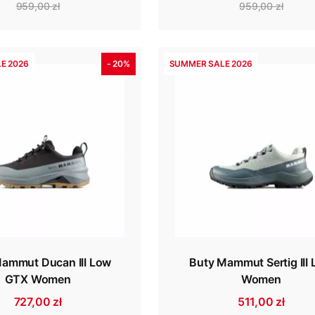
959,00 zł
959,00 zł
E 2026
- 20%
SUMMER SALE 2026
ammut Ducan III Low
Buty Mammut Sertig III
GTX Women
Women
727,00 zł
511,00 zł