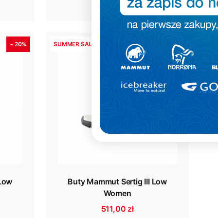
909,00 zł
- 20%
SUMMER SALE 2026
- 20%
Twoje dane będą przetwarzane
zgodnie z naszą Polityką prywatności.
ZAPISUJĘ SIĘ
 Low
Buty Mammut Sertig III Low
Women
511,00 zł