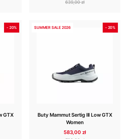
639,00 zł
- 20%
SUMMER SALE 2026
- 20%
ow GTX
Buty Mammut Sertig III Low GTX
Women
583,00 zł