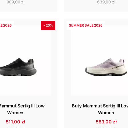
909,00 zł
639,00 zł
E 2026
- 20%
SUMMER SALE 2026
ammut Sertig III Low
Buty Mammut Sertig III L
Women
Women
511,00 zł
583,00 zł