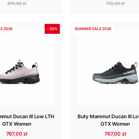
619,00 zł
719,00 zł
E 2026
- 20%
SUMMER SALE 2026
mut Ducan III Low LTH
Buty Mammut Ducan III L
GTX Women
GTX Women
767,00 zł
767,00 zł