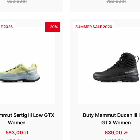
639,00 zł
729,00 zł
E 2026
- 20%
SUMMER SALE 2026
mut Sertig III Low GTX
Buty Mammut Ducan III 
Women
GTX Women
583,00 zł
839,00 zł