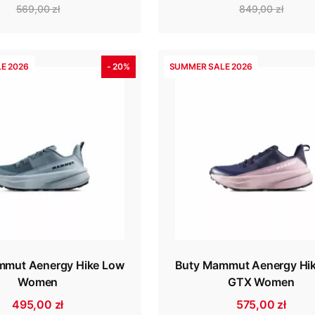
569,00 zł
849,00 zł
E 2026
- 20%
SUMMER SALE 2026
mmut Aenergy Hike Low
Buty Mammut Aenergy Hi
Women
GTX Women
495,00 zł
575,00 zł