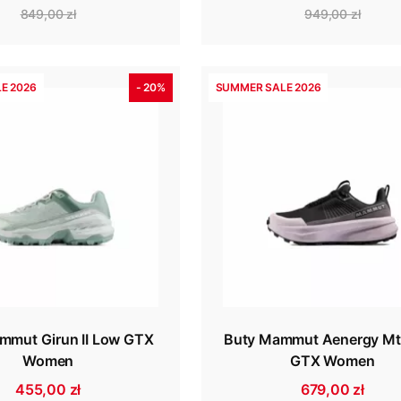
849,00 zł
949,00 zł
E 2026
- 20%
SUMMER SALE 2026
mmut Girun II Low GTX
Buty Mammut Aenergy Mt
Women
GTX Women
455,00 zł
679,00 zł