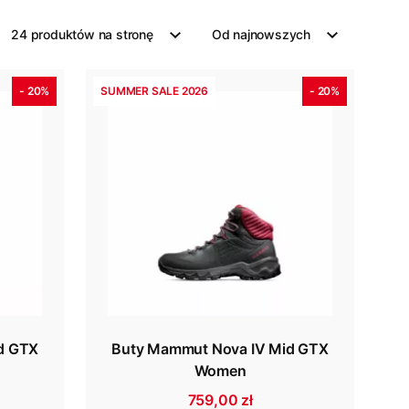
24 produktów na stronę
Od najnowszych
- 20%
SUMMER SALE 2026
- 20%
d GTX
Buty Mammut Nova IV Mid GTX
Women
759,00 zł