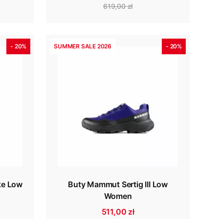
619,00 zł
- 20%
SUMMER SALE 2026
- 20%
ke Low
Buty Mammut Sertig III Low
Women
511,00 zł