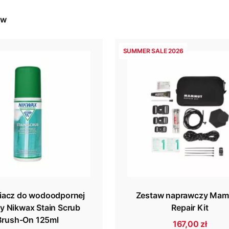
ów
SUMMER SALE 2026
iacz do wodoodpornej
Zestaw naprawczy Ma
y Nikwax Stain Scrub
Repair Kit
Brush-On 125ml
167,00 zł