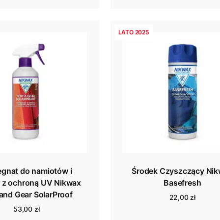
LATO 2025
egnat do namiotów i
Środek Czyszczący Ni
u z ochroną UV Nikwax
Basefresh
and Gear SolarProof
22,00 zł
53,00 zł