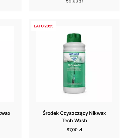
59,00 zł
LATO 2025
ikwax
Środek Czyszczący Nikwax
Tech Wash
87,00 zł