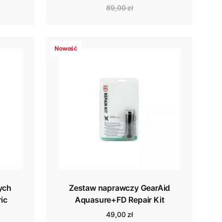
89,00 zł
Nowość
ych
Zestaw naprawczy GearAid
ic
Aquasure+FD Repair Kit
49,00 zł