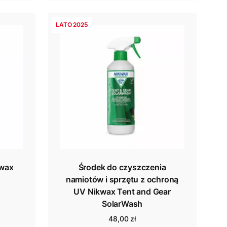
LATO 2025
kwax
Środek do czyszczenia
namiotów i sprzętu z ochroną
UV Nikwax Tent and Gear
SolarWash
48,00 zł