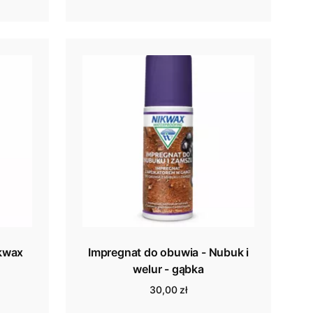
ikwax
Impregnat do obuwia - Nubuk i
welur - gąbka
30,00 zł