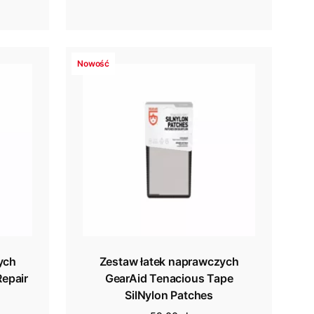
Nowość
ych
Zestaw łatek naprawczych
epair
GearAid Tenacious Tape
SilNylon Patches