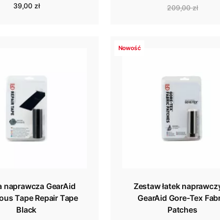
39,00 zł
209,00 zł
Nowość
 naprawcza GearAid
Zestaw łatek naprawcz
ous Tape Repair Tape
GearAid Gore-Tex Fabr
Black
Patches