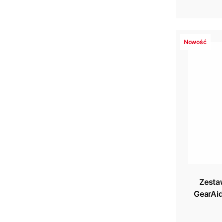
Nowość
Zesta
GearAid