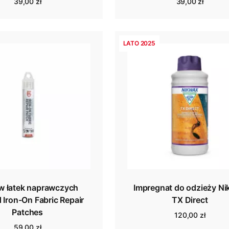
39,00 zł
39,00 zł
LATO 2025
w łatek naprawczych
Impregnat do odzieży N
 Iron-On Fabric Repair
TX Direct
Patches
120,00 zł
59,00 zł