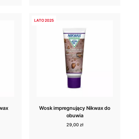
LATO 2025
kwax
Wosk impregnujący Nikwax do
obuwia
29,00 zł