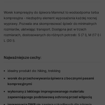
Worek kompresyjny do śpiwora Mammut to wodoodporna torba
kompresyjna - niezbędny element wyposażenia każdej nocnej
wyprawy. Pozwala ona skompresować śpiwór do minimalnych
rozmiarów, ułatwiając transport. Dostępna jest w trzech
rozmiarach, dostosowanych do różnych potrzeb: S (7 l), M (17 l) i
L (30 l).
Najważniejsze cechy:
idealny produkt do: hiking, trekking
worek do przechowywania śpiwora z bocznymi pasami
kompresyjnymi
wykonany z lekkiego impregnowanego materiału
zapewniającego podstawową ochronę przed wilgocią
impregnacja DWR
nie zawiera szkodliwych dla zdrowia