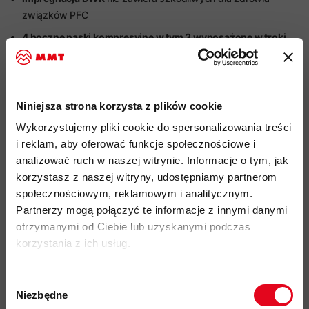
związków PFC
4 boczne paski kompresyjne w tym 3 wyposażone w troki
do regulacji napięcia oraz 1 z plastikową klamrą ułatwiająca
otwarcie i zamknięcie worka
uchwyt
do łatwiejszego przenoszenia zapakowanego
Niniejsza strona korzysta z plików cookie
śpiwora
Wykorzystujemy pliki cookie do spersonalizowania treści
wymiary i waga:
i reklam, aby oferować funkcje społecznościowe i
rozmiar S:
analizować ruch w naszej witrynie. Informacje o tym, jak
średnica - 16,5 cm
korzystasz z naszej witryny, udostępniamy partnerom
społecznościowym, reklamowym i analitycznym.
wysokość - 47 cm
Partnerzy mogą połączyć te informacje z innymi danymi
waga - 75 g
otrzymanymi od Ciebie lub uzyskanymi podczas
korzystania z ich usług.
rozmiar M:
średnica - 21 cm
Wybór
wysokość - 52,5 cm
Niezbędne
zgody