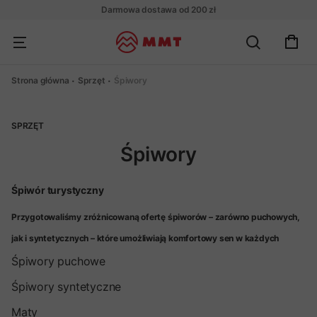
Darmowa dostawa od 200 zł
Strona główna
Sprzęt
Śpiwory
SPRZĘT
Śpiwory
Śpiwór turystyczny
Przygotowaliśmy zróżnicowaną ofertę śpiworów – zarówno puchowych,
jak i syntetycznych – które umożliwiają komfortowy sen w każdych
okolicznościach.
Śpiwory puchowe
Śpiwory syntetyczne
Maty