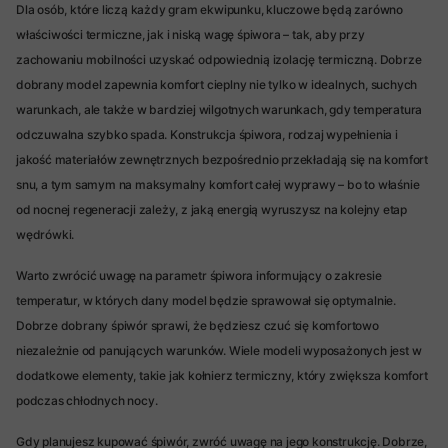
Dla osób, które liczą każdy gram ekwipunku, kluczowe będą zarówno
właściwości termiczne, jak i niską wagę śpiwora – tak, aby przy
zachowaniu mobilności uzyskać odpowiednią izolację termiczną. Dobrze
dobrany model zapewnia komfort cieplny nie tylko w idealnych, suchych
warunkach, ale także w bardziej wilgotnych warunkach, gdy temperatura
odczuwalna szybko spada. Konstrukcja śpiwora, rodzaj wypełnienia i
jakość materiałów zewnętrznych bezpośrednio przekładają się na komfort
snu, a tym samym na maksymalny komfort całej wyprawy – bo to właśnie
od nocnej regeneracji zależy, z jaką energią wyruszysz na kolejny etap
wędrówki.
Warto zwrócić uwagę na parametr śpiwora informujący o zakresie
temperatur, w których dany model będzie sprawował się optymalnie.
Dobrze dobrany śpiwór sprawi, że będziesz czuć się komfortowo
niezależnie od panujących warunków. Wiele modeli wyposażonych jest w
dodatkowe elementy, takie jak kołnierz termiczny, który zwiększa komfort
podczas chłodnych nocy.
Gdy planujesz kupować śpiwór, zwróć uwagę na jego konstrukcję. Dobrze,