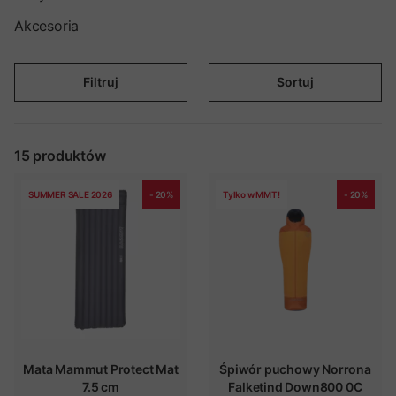
Akcesoria
Filtruj
Sortuj
15
produktów
SUMMER SALE 2026
- 20%
Tylko w MMT!
- 20%
Mata Mammut Protect Mat
Śpiwór puchowy Norrona
7.5 cm
Falketind Down800 0C