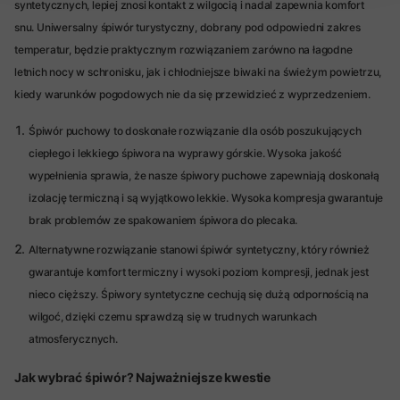
syntetycznych, lepiej znosi kontakt z wilgocią i nadal zapewnia komfort
snu. Uniwersalny śpiwór turystyczny, dobrany pod odpowiedni zakres
temperatur, będzie praktycznym rozwiązaniem zarówno na łagodne
letnich nocy w schronisku, jak i chłodniejsze biwaki na świeżym powietrzu,
kiedy warunków pogodowych nie da się przewidzieć z wyprzedzeniem.
Śpiwór puchowy to doskonałe rozwiązanie dla osób poszukujących
ciepłego i lekkiego śpiwora na wyprawy górskie. Wysoka jakość
wypełnienia sprawia, że nasze śpiwory puchowe zapewniają doskonałą
izolację termiczną i są wyjątkowo lekkie. Wysoka kompresja gwarantuje
brak problemów ze spakowaniem śpiwora do plecaka.
Alternatywne rozwiązanie stanowi śpiwór syntetyczny, który również
gwarantuje komfort termiczny i wysoki poziom kompresji, jednak jest
nieco cięższy. Śpiwory syntetyczne cechują się dużą odpornością na
wilgoć, dzięki czemu sprawdzą się w trudnych warunkach
atmosferycznych.
Jak wybrać śpiwór? Najważniejsze kwestie