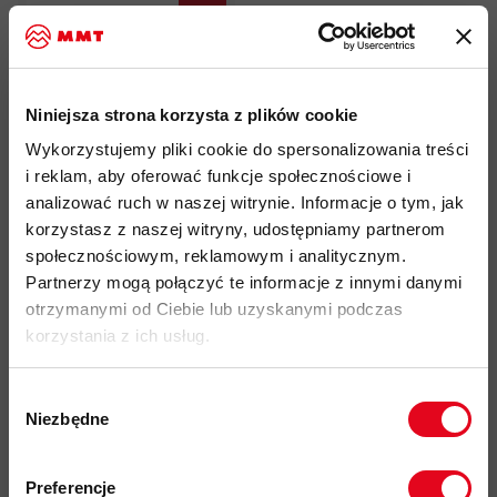
SUMMER SALE 2026
- 20%
Niniejsza strona korzysta z plików cookie
Wykorzystujemy pliki cookie do spersonalizowania treści
i reklam, aby oferować funkcje społecznościowe i
analizować ruch w naszej witrynie. Informacje o tym, jak
korzystasz z naszej witryny, udostępniamy partnerom
Poduszka Mammut
Ergonomic Pillow CFT
społecznościowym, reklamowym i analitycznym.
Partnerzy mogą połączyć te informacje z innymi danymi
167,00 zł
otrzymanymi od Ciebie lub uzyskanymi podczas
209,00 zł
korzystania z ich usług.
Wybór
Niezbędne
zgody
Zapisz się do naszego newslettera i
odbierz
70zł rabatu
przy zakupach na
Preferencje