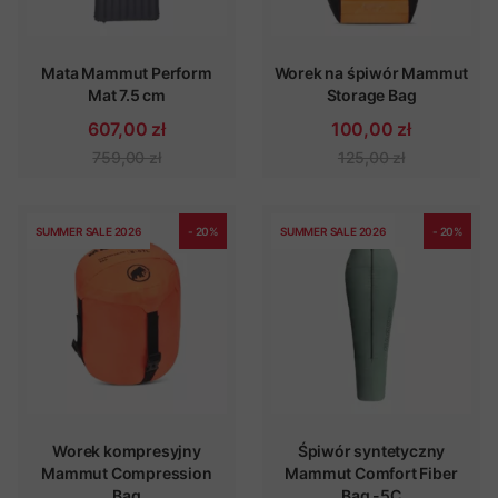
Mata Mammut Perform
Worek na śpiwór Mammut
Mat 7.5 cm
Storage Bag
607,00 zł
100,00 zł
759,00 zł
125,00 zł
SUMMER SALE 2026
- 20%
SUMMER SALE 2026
- 20%
Worek kompresyjny
Śpiwór syntetyczny
Mammut Compression
Mammut Comfort Fiber
Bag
Bag -5C