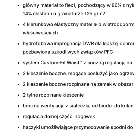
główny materiał to flex1, pochodzący w 86% z ny
14% elastanu o gramaturze 125 g/m2
4 kierunkowo elastyczny materiał o wiatroodpor
właściwościach
hydrofobowa impregnacja DWR dla lepszej ochron
pozbawiona szkodliwych związków PFC
system Custom-Fit Waist™ z boczną regulacją na r
2 kieszenie boczne, mogące posłużyć jako ogrze
2 kieszenie boczne rozpinane na zamek w obszar
2 tylne rozpinane kieszenie
boczna wentylacja z siateczką od bioder do kolan
regulacja dolnej części nogawek
haczyki umożliwiające przymocowanie spodni do