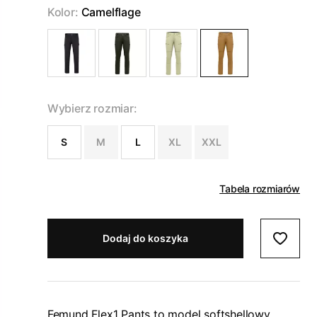
Kolor:
Camelflage
Wybierz rozmiar:
S
M
L
XL
XXL
Tabela rozmiarów
Dodaj do koszyka
Femund Flex1 Pants to model softshellowy,