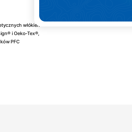
etycznych włókien
ign® i Oeko-Tex®,
zków PFC