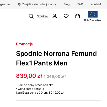
agramie
Znajdź sklep stacjonarny
Blog
FAQ
Kontakt
Promocja
Spodnie Norrona Femund
Flex1 Pants Men
839,00 zł
1 049,00 zł
*
-20%
od ceny przed obniżką
* Cena przed obniżką
Najniższa cena z 30 dni:
1 049,00 zł