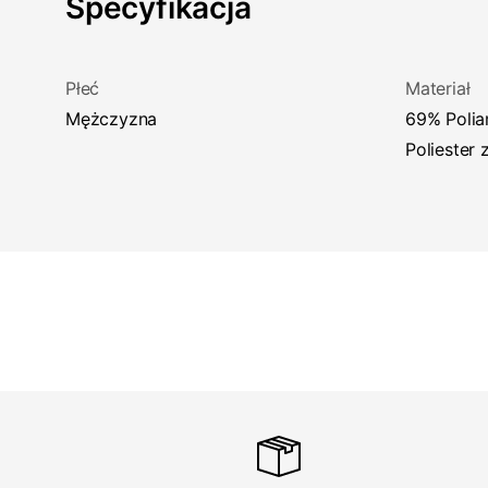
Specyfikacja
Płeć
Materiał
Mężczyzna
69% Poliamid z recyklingu, 19%
Poliester 