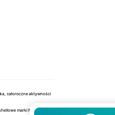
zka, całoroczne aktywności
tshellowe marki Norrona