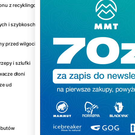
lonu z recyklingowanego i
nych i szybkoschnących
y przed wilgocią,
zepy i szlufki
wacze dłoni
ze ud
 butów