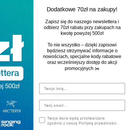
Dodatkowe 70zł na zakupy!
Zapisz się do naszego newslettera i
odbierz
70zł rabatu
przy zakupach na
kwotę powyżej 500zł
To nie wszystko – dzięki zapisowi
będziesz otrzymywać informacje o
nowościach, specjalne kody rabatowe
oraz wcześniejszy dostęp do akcji
promocyjnych
✂️
Twoje dane będą przetwarzane
zgodnie z naszą Polityką prywatności.