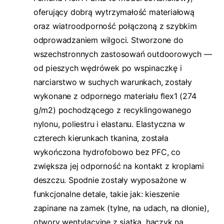
oferujący dobrą wytrzymałość materiałową
oraz wiatroodporność połączoną z szybkim
odprowadzaniem wilgoci. Stworzone do
wszechstronnych zastosowań outdoorowych —
od pieszych wędrówek po wspinaczkę i
narciarstwo w suchych warunkach, zostały
wykonane z odpornego materiału flex1 (274
g/m2) pochodzącego z recyklingowanego
nylonu, poliestru i elastanu. Elastyczna w
czterech kierunkach tkanina, została
wykończona hydrofobowo bez PFC, co
zwiększa jej odporność na kontakt z kroplami
deszczu. Spodnie zostały wyposażone w
funkcjonalne detale, takie jak: kieszenie
zapinane na zamek (tylne, na udach, na dłonie),
otwory wentylacyjne z siatką, haczyk na