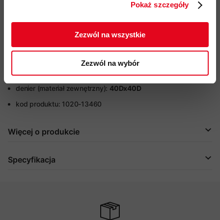
Pokaż szczegóły
zintegrowane, z regulowaną szerokością ochraniacze
ZAPISUJĘ SIĘ
przeciwśnieżne
wewnątrz końca nogawek z
antypoślizgowym wykończeniem
Zezwól na wszystkie
regulacja szerokości każdej z nogawek za pomocą
zatrzasków
Zezwól na wybór
przyjazność środowiskowa:
Fair Wear
denier (materiał zewnętrzny):
40Dx40D
kod produktu: 1020-13460
Więcej o produkcie
Specyfikacja