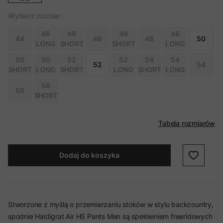
Wybierz rozmiar:
46
46
48
48
44
46
48
50
LONG
SHORT
SHORT
LONG
50
50
52
52
54
54
52
54
SHORT
LONG
SHORT
LONG
SHORT
LONG
56
56
SHORT
Tabela rozmiarów
Dodaj do koszyka
Stworzone z myślą o przemierzaniu stoków w stylu backcountry,
spodnie Haldigrat Air HS Pants Men są spełnieniem freeridowych