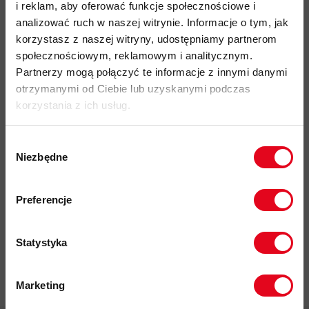
i reklam, aby oferować funkcje społecznościowe i
klin w kroku dla większej swobody ruchów
analizować ruch w naszej witrynie. Informacje o tym, jak
elastyczny pas z regulacją szerokości za pomocą sznurka,
korzystasz z naszej witryny, udostępniamy partnerom
który może być schowany wewnątrz
społecznościowym, reklamowym i analitycznym.
2 klasyczne, otwarte, przednie kieszenie przy pasie
Partnerzy mogą połączyć te informacje z innymi danymi
otrzymanymi od Ciebie lub uzyskanymi podczas
kieszeń z tyłu z drobnym zamkiem błyskawicznym
korzystania z ich usług.
zwężane nogawki zakończone ściągaczem
wstępnie ukształtowany krój dostosowany do wspinaczki
Wybór
Niezbędne
przyjazność środowiskowa:
certyfikat bluesign
, Fair Wear,
zgody
materiały pochodzące z recyklingu
Zapisz się do naszego newslettera i
odbierz
70zł rabatu
przy zakupach na
kod produktu: 1022-02270
Preferencje
kwotę powyżej 500zł ✂️
Więcej o produkcie
Statystyka
Specyfikacja
Marketing
Twoje dane będą przetwarzane