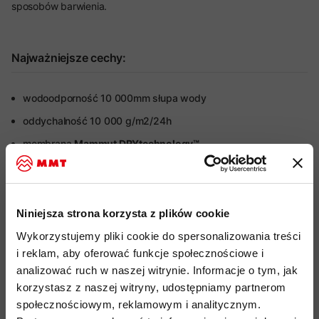
sposobów barwienia.
Najważniejsze cechy:
wodoodporność 10 000mm słupa wody
oddychalność 10 000 g/m2/24h
membrana
Mammut DRYtechnology™
lekki, rozciągliwy materiał zapewniający optymalny komfort
elastyczny pas dla dobrego dopasowania
boczne zamki na całej długości do szybkiego zakładania i
Niniejsza strona korzysta z plików cookie
zdejmowania
Wykorzystujemy pliki cookie do spersonalizowania treści
szerokość nogawek regulowana za pomocą zatrzasków
i reklam, aby oferować funkcje społecznościowe i
analizować ruch w naszej witrynie. Informacje o tym, jak
boczne kieszenie z wodoodpornymi zamkami
korzystasz z naszej witryny, udostępniamy partnerom
impregnacja
DWR
bez
PFC
społecznościowym, reklamowym i analitycznym.